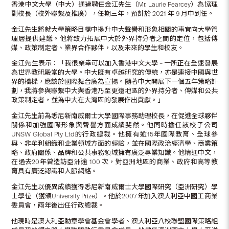
香港中文大學（中大）通過聘任金江先生（Mr. Laurie Pearcey）為協理
副校長（校外聯繫及推廣），任期三年，預計於 2021 年 9 月中到任。
金江先生將就大學策略目標中提升中大聲譽和形象相關的事宜向大學管
理層提供建議。他將致力拓展中大於外界持分者之間的定位，包括傳
媒、政策制定者、業界合作夥伴，以及未來的學生和校友。
金江先生表示：「我很榮幸可以加入香港中文大學 – 一所正在全速發展
為世界教研殿堂的大學。中大既有卓越研究的傳統，亦是連接中國與世
界的橋樑，應該於國際舞台廣為宣揚。隨著中大開展下一個五年策略計
劃，我將參與聯繫中大與香港乃至更遠地區的外界持分者、傳媒和公共
政策制定者，並為中大在大灣區的發展作出貢獻。」
金江先生前為悉尼新南威爾士大學國際事務助理校長，在促進全球夥伴
關係和加強國際形象與聲譽方面成績斐然。他同時擔任該校子公司
UNSW Global Pty Ltd的行政總裁。他擁有逾15年國際教育、全球參
與、非牟利組織和企業領域方面的經驗，並在國際政治經濟學、商業策
略、政府關係、品牌和公共事務領域擁有廣泛專業知識。他精通中文，
在過去20年曾造訪亞洲逾 100 次，對亞洲地區的商業、政府和高等教
育具有廣泛認識和人脈網絡。
金江先生以優異成績獲得悉尼新南威爾士大學國際研究（亞洲研究）學
士學位（獲頒University Prize）。他於2007年加入澳大利亞中國工商業
委員會，兩年後出任行政總裁。
他現時是澳大利亞勳章學會基金會學者、澳大利亞八校聯盟國際策略組