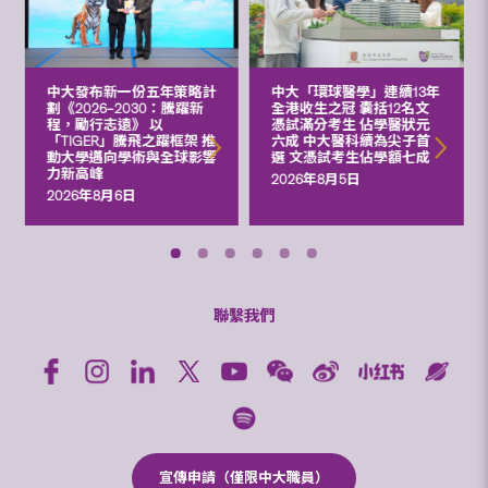
中大發布新一份五年策略計
中大「環球醫學」連續13年
劃《2026‒2030：騰躍新
全港收生之冠 囊括12名文
程，勵行志遠》 以
憑試滿分考生 佔學醫狀元
「TIGER」騰飛之躍框架 推
六成 中大醫科續為尖子首
動大學邁向學術與全球影響
選 文憑試考生佔學額七成
力新高峰
2026年8月5日
2026年8月6日
聯繫我們
宣傳申請（僅限中大職員）