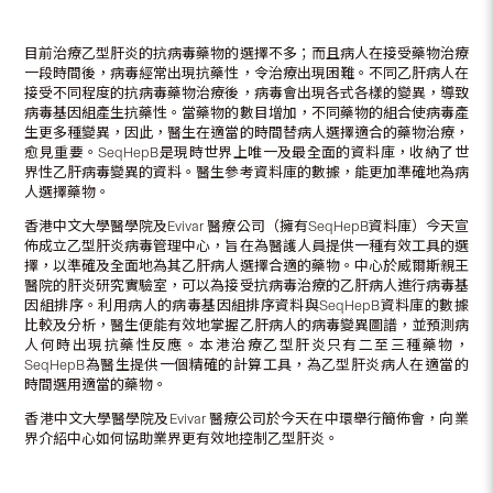
目前治療乙型肝炎的抗病毒藥物的選擇不多；而且病人在接受藥物治療
一段時間後，病毒經常出現抗藥性，令治療出現困難。不同乙肝病人在
接受不同程度的抗病毒藥物治療後，病毒會出現各式各樣的變異，導致
病毒基因組產生抗藥性。當藥物的數目增加，不同藥物的組合使病毒產
生更多種變異，因此，醫生在適當的時間替病人選擇適合的藥物治療，
愈見重要。SeqHepB是現時世界上唯一及最全面的資料庫，收納了世
界性乙肝病毒變異的資料。醫生參考資料庫的數據，能更加準確地為病
人選擇藥物。
香港中文大學醫學院及Evivar 醫療公司（擁有SeqHepB資料庫）今天宣
佈成立乙型肝炎病毒管理中心，旨在為醫護人員提供一種有效工具的選
擇，以準確及全面地為其乙肝病人選擇合適的藥物。中心於威爾斯親王
醫院的肝炎研究實驗室，可以為接受抗病毒治療的乙肝病人進行病毒基
因組排序。利用病人的病毒基因組排序資料與SeqHepB資料庫的數據
比較及分析，醫生便能有效地掌握乙肝病人的病毒變異圖譜，並預測病
人何時出現抗藥性反應。本港治療乙型肝炎只有二至三種藥物，
SeqHepB為醫生提供一個精確的計算工具，為乙型肝炎病人在適當的
時間選用適當的藥物。
香港中文大學醫學院及Evivar 醫療公司於今天在中環舉行簡佈會，向業
界介紹中心如何協助業界更有效地控制乙型肝炎。