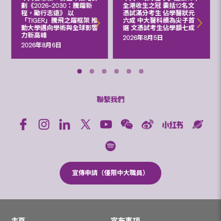
劃《2026‒2030：騰躍新
全港收生之冠 囊括12名文
程，勵行志遠》 以
憑試滿分考生 佔學醫狀元
「TIGER」騰飛之躍框架 推
六成 中大醫科續為尖子首
動大學邁向學術與全球影響
選 文憑試考生佔學額七成
力新高峰
2026年8月5日
2026年8月6日
聯繫我們
宣傳申請（僅限中大職員）
主頁
宣布事項