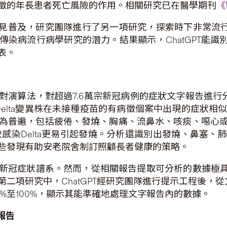
徵的年長患者死亡風險的作用。相關研究已在醫學期刊
《
見普及，研究團隊進行了另一項研究，探索時下非常流行的A
染病流行病學研究的潛力。結果顯示，ChatGPT能識
表。
演算法，對超過7.6萬宗新冠病例的症狀文字報告進行分
lta變異株在未接種疫苗的有病徵個案中出現的症狀相似，但
中更為普遍，包括疲倦、發燒、胸痛、流鼻水、咳痰、噁心
2較感染Delta更易引起發燒。分析還識別出發燒、鼻塞
些發現有助安老院舍制訂照顧長者健康的策略。
新冠症狀譜系。然而，從相關報告提取可分析的數據極具
二項研究中，ChatGPT經研究團隊進行提示工程後，從文
.3%至100%，顯示其能準確地處理文字報告內的數據。
報告