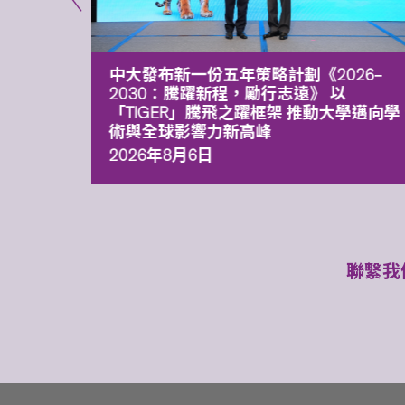
能力 有
中大發布新一份五年策略計劃《2026‒
污染
2030：騰躍新程，勵行志遠》 以
「TIGER」騰飛之躍框架 推動大學邁向學
術與全球影響力新高峰
2026年8月6日
聯繫我