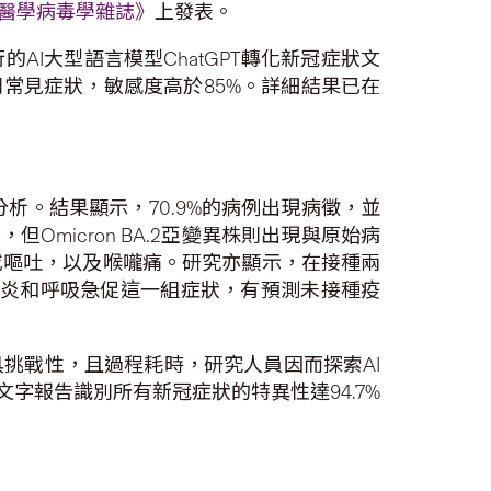
醫學病毒學雜誌》
上發表。
I大型語言模型ChatGPT轉化新冠症狀文
別常見症狀，敏感度高於85%。詳細結果已在
析。結果顯示，70.9%的病例出現病徵，並
Omicron BA.2亞變異株則出現與原始病
或嘔吐，以及喉嚨痛。研究亦顯示，在接種兩
、肺炎和呼吸急促這一組症狀，有預測未接種疫
挑戰性，且過程耗時，研究人員因而探索AI
字報告識別所有新冠症狀的特異性達94.7%