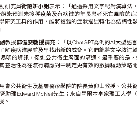
​副研究員
衛藴姸小姐
表示：「通過採用文字配對演算法
一組能預測未接種疫苗及有病徵的年長患者死亡風險的症
醫學研究工具的作用，能將複雜的症狀描述轉化為結構性數
」
​副教授
郭健安教授
補充：「以ChatGPT為例的AI大
了解疾病進展並及早找出新的威脅。它們能將文字敘述
晰易明的資訊，促進公共衞生層面的溝通。最重要的是
其靈活性為在流行病應對中制定更有效的數據驅動策略
馬會公共衞生及基層醫療學院的院長黃仰山教授、公共
助理Edward McNeil先生；來自墨爾本皇家理工大
授。