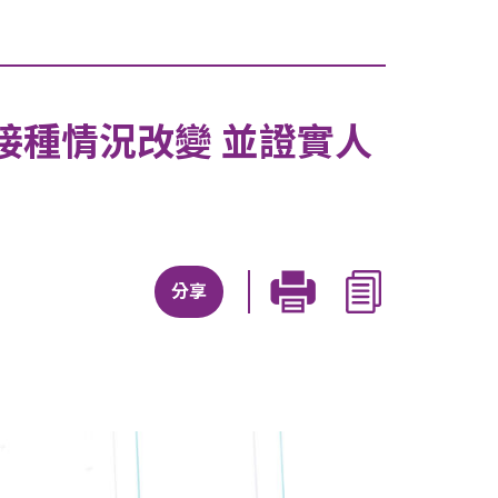
接種情況改變 並證實人
分享