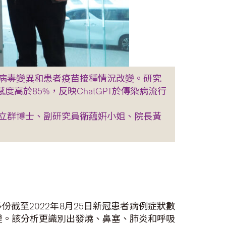
病毒變異和患者疫苗接種情況改變。研究
高於85%，反映ChatGPT於傳染病流行
立群博士、副研究員衛藴姸小姐、院長黃
截至2022年8月25日新冠患者病例症狀數
接種情況改變。該分析更識別出發燒、鼻塞、肺炎和呼吸