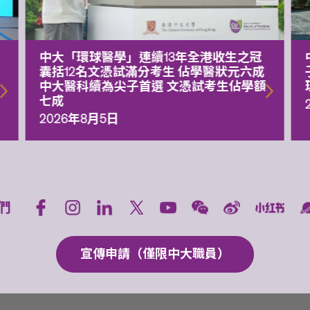
中大「環球醫學」連續13年全港收生之冠
囊括12名文憑試滿分考生 佔學醫狀元六成
中大醫科續為尖子首選 文憑試考生佔學額
七成
2026年8月5日
們
宣傳申請（僅限中大職員）