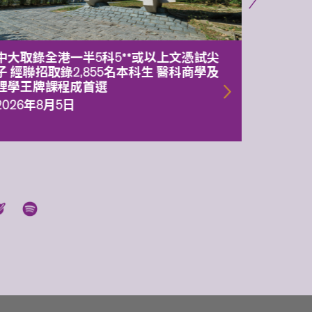
中大取錄全港一半5科5**或以上文憑試尖
中大委
子 經聯招取錄2,855名本科生 醫科商學及
理副校
理學王牌課程成首選
2026年
2026年8月5日