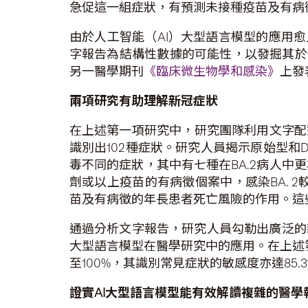
急促這一組症狀，有預測未接種疫苗及有病
由於人工智能（AI）大型語言模型的應用愈
字報告為結構性數據的可能性，以發掘其於傳
另一醫學期刊
《臨床微生物學和感染》
上發
兩項研究有助理解新冠症狀
在上述第一項研究中，研究團隊利用文字配對
識別出102種症狀。研究人員揭示原始型和De
毒不同的症狀，其中有七種在BA.2病人
劑或以上疫苗的有病徵個案中，感染BA. 
苗及有病徵的年長患者死亡風險的作用。這
通過分析文字報告，研究人員勾勒出廣泛的
大型語言模型在醫學研究中的應用。在上述第
至100%，其識別常見症狀的敏感度亦達85
證實
AI
大型語言模型能有效解讀複雜的醫學