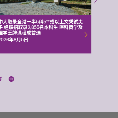
中大取录全港一半5科5**或以上文凭试尖
中大委
子 经联招取录2,855名本科生 医科商学及
理副校
理学王牌课程成首选
2026年
2026年8月5日