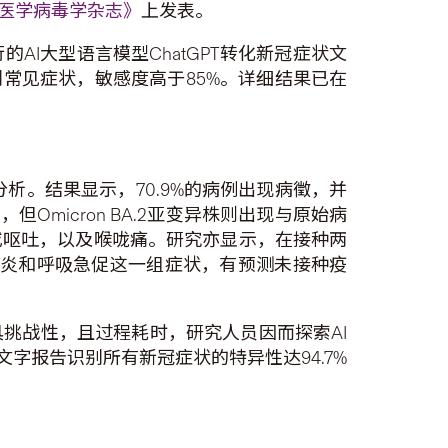
医学病毒学杂志》
上发表。
I大型语言模型ChatGPT转化新冠症状文
别常见症状，敏感度高于85%。详细结果已在
析。结果显示，70.9%的病例出现病徵，并
Omicron BA.2亚变异株则出现与原始病
或呕吐，以及喉咙痛。研究亦显示，在接种两
、肺炎和呼吸急促这一组症状，有预测未接种疫
挑战性，且过程耗时，研究人员因而探索AI
字报告识别所有新冠症状的特异性达94.7%