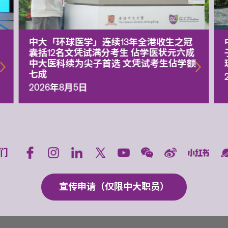
中大「环球医学」连续13年全港收生之冠
囊括12名文凭试满分考生 佔学医状元六成
中大医科续为尖子首选 文凭试考生佔学额
七成
2026年8月5日
们
宣传申请（仅限中大职员）