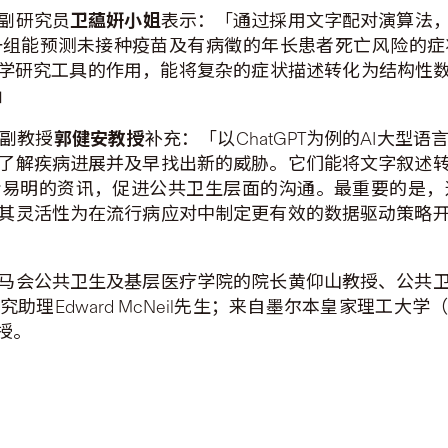
​副研究员
卫藴姸小姐
表示：「通过採用文字配对演算法
一组能预测未接种疫苗及有病徵的年长患者死亡风险的症
医学研究工具的作用，能将复杂的症状描述转化为结构性数
」
​副教授
郭健安教授
补充：「以ChatGPT为例的AI大
了解疾病进展并及早找出新的威胁。它们能将文字叙述
晰易明的资讯，促进公共卫生层面的沟通。最重要的是
其灵活性为在流行病应对中制定更有效的数据驱动策略
马会公共卫生及基层医疗学院的院长黄仰山教授、公共
助理Edward McNeil先生；来自墨尔本皇家理工大
授。