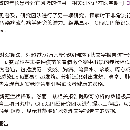
徵的年长患者死亡风险的作用。相关研究已在医学期刊
《
见普及，研究团队进行了另一项研究，探索时下非常流行的A
染病流行病学研究的潜力。结果显示，ChatGPT能识
表。
演算法，对超过7.6万宗新冠病例的症状文字报告进行分
lta变异株在未接种疫苗的有病徵个案中出现的症状相似，但
中更为普遍，包括疲倦、发烧、胸痛、流鼻水、咳痰、噁心
2较感染Delta更易引起发烧。分析还识别出发烧、鼻塞
些发现有助安老院舍制订照顾长者健康的策略。
新冠症状谱系。然而，从相关报告提取可分析的数据极具
二项研究中，ChatGPT经研究团队进行提示工程后，从文
.3%至100%，显示其能准确地处理文字报告内的数据。
报告