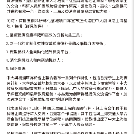
資源優勢，提供創新創業人才培養、促進滬港兩地企業家、學者及學生
的交流，科研人員和團隊跨領域合作研究，營造政府、高校、企業協同
共進的有效平台，為國家、上海及香港高質量發展貢獻力量。」
同時，首批五個科研轉化落地項目亦宣布正式進駐中大創博港上海基
地，包括（詳見附件）：
醫療提供高度準確和高效的分析功能工具；
新一代的定制化柔性穿戴式康復外骨骼及腦機介面技術；
微型機械人全自動化體外檢測平台；
消化道機器人和內窺鏡機器人；
網路編碼
中大與楊浦區亦於會上聯合發布一系列合作計劃，包括香港學生上海實
習計劃、大學路公益地標創意大賽，以及數字經濟上市預備營等。中大
教育及科創展覽亦於同日開幕，除展示中大的教育形象與實力、提供大
學課程資訊和最新教育趨勢，亦為滬港創新群體提供交流協作平台，加
強跨境合作，凝聚並拓展兩地創新創業力量。
代表團於9月7日起一連四天展開上海的訪問行程，與上海合作夥伴和
科研企業進行深入交流，並簽署合作協議，其中包括與上海交通大學合
辦金融科技及金融學雙學位課程。訪問期間，段教授出席了中大上海校
友晚會，與眾多校友共聚一堂，分享中大最新發展。
段教授表示：「這次出訪對於中大與上海合作有重大意義。得力於上海