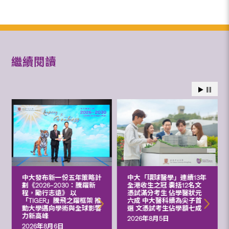
繼續閱讀
中大發布新一份五年策略計
中大「環球醫學」連續13年
劃《2026‒2030：騰躍新
全港收生之冠 囊括12名文
程，勵行志遠》 以
憑試滿分考生 佔學醫狀元
「TIGER」騰飛之躍框架 推
六成 中大醫科續為尖子首
動大學邁向學術與全球影響
選 文憑試考生佔學額七成
力新高峰
2026年8月5日
2026年8月6日