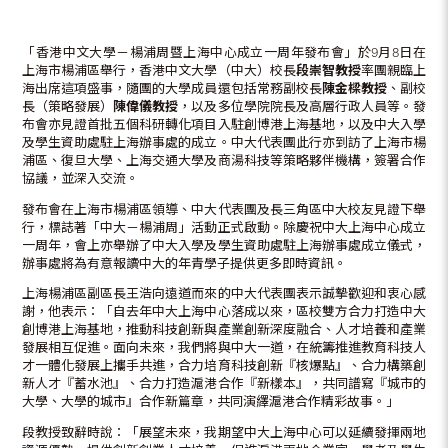
「香港中文大學－楊浦周暨上海中心成立一周年發布會」於9月8日在
上海市楊浦區舉行，香港中文大學（中大）校長
段崇智教授
率團親臨上
海出席這項盛事，隨團的大學成員還包括常務副校長
陳金樑教授
、副校
長（策略發展）
陳偉儀教授
，以及多位學院院長及高層行政人員等。發
布會亦見證首批五個科研轉化項目入駐創博港上海基地，以及中大入學
及學生資助處駐上海辦事處的成立。中大代表團此行亦到訪了上海市楊
浦區、復旦大學、上海交通大學及商湯科技等策略夥伴機構，簽署合作
協議，並深入交流。
發布會在上海市楊浦區領導、中大代表團及長三角區中大校友見證下舉
行，標誌著「中大－楊浦周」活動正式啟動。除慶祝中大上海中心成立
一周年，會上亦舉辦了中大入學及學生資助處駐上海辦事處成立儀式，
辦事處將為有意報讀中大的年青學子提供更多即時資訊。
上海楊浦區副區長王浩向遠道而來的中大代表團表示誠摯歡迎和衷心感
謝，他表示：「自去年中大上海中心落成以來，區校雙方合力打造中大
創博港上海基地，推動科技創新與產業創新深度融合、人才培養和產業
發展相互促進。面向未來，我們將與中大一道，在統籌推進教育科技人
才一體化發展上攜手共進，合力培育科技創新『核爆點』、合力構築創
新人才『蓄水池』、合力打造滬港合作『新樣本』，共同譜寫『城市的
大學、大學的城市』合作新篇章，共同演繹滬港合作精彩故事。」
段教授致辭時說：「展望未來，我期望中大上海中心可以延續發揮兩地