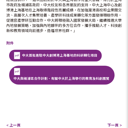
市政府及楊浦區政府、中大校友和各界朋友的支持，中大上海中心及創
博港上海基地在上海取得階段性亮麗成績，在加強滬港高校和企業間交
流、高層次人才集聚培養、產學研科技成果轉化等方面發揮積極作用，
促進官產學研互動合作。中大將積極融入國家發展大局，繼續推進大學
內地發展策略，加強與內地夥伴的多方位合作，攜手推動人才、科技創
新和教育領域向前進步，造福世界社群。」
附件
中大首批進駐中大創博港上海基地的科研轉化項目
中大與楊浦區合作計劃、有關中大於上海舉行的教育及科創展覽
< 上一頁
下一頁 >