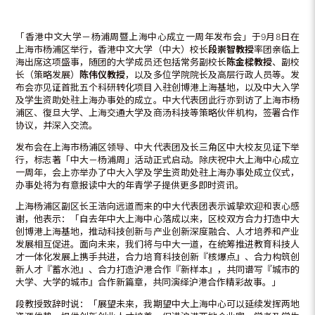
「香港中文大学－杨浦周暨上海中心成立一周年发布会」于9月8日在
上海市杨浦区举行，香港中文大学（中大）校长
段崇智教授
率团亲临上
海出席这项盛事，随团的大学成员还包括常务副校长
陈金樑教授
、副校
长（策略发展）
陈伟仪教授
，以及多位学院院长及高层行政人员等。发
布会亦见证首批五个科研转化项目入驻创博港上海基地，以及中大入学
及学生资助处驻上海办事处的成立。中大代表团此行亦到访了上海市杨
浦区、復旦大学、上海交通大学及商汤科技等策略伙伴机构，签署合作
协议，并深入交流。
发布会在上海市杨浦区领导、中大代表团及长三角区中大校友见证下举
行，标志著「中大－杨浦周」活动正式启动。除庆祝中大上海中心成立
一周年，会上亦举办了中大入学及学生资助处驻上海办事处成立仪式，
办事处将为有意报读中大的年青学子提供更多即时资讯。
上海杨浦区副区长王浩向远道而来的中大代表团表示诚挚欢迎和衷心感
谢，他表示：「自去年中大上海中心落成以来，区校双方合力打造中大
创博港上海基地，推动科技创新与产业创新深度融合、人才培养和产业
发展相互促进。面向未来，我们将与中大一道，在统筹推进教育科技人
才一体化发展上携手共进，合力培育科技创新『核爆点』、合力构筑创
新人才『蓄水池』、合力打造沪港合作『新样本』，共同谱写『城市的
大学、大学的城市』合作新篇章，共同演绎沪港合作精彩故事。」
段教授致辞时说：「展望未来，我期望中大上海中心可以延续发挥两地