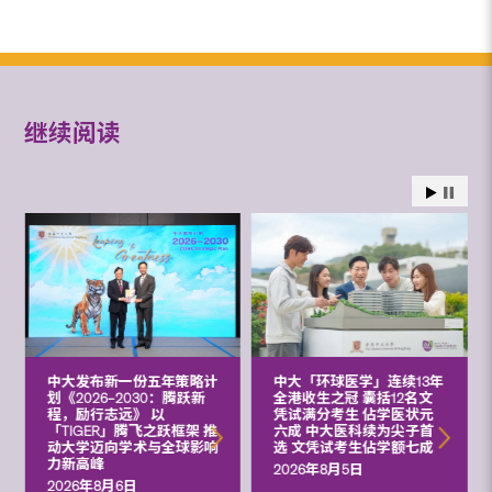
继续阅读
中大发布新一份五年策略计
中大「环球医学」连续13年
划《2026‒2030：腾跃新
全港收生之冠 囊括12名文
程，励行志远》 以
凭试满分考生 佔学医状元
「TIGER」腾飞之跃框架 推
六成 中大医科续为尖子首
动大学迈向学术与全球影响
选 文凭试考生佔学额七成
力新高峰
2026年8月5日
2026年8月6日