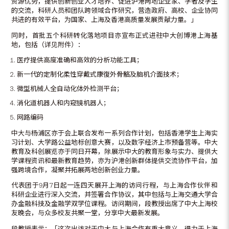
资源优势，提供创新创业人才培养、促进沪港两地企业家、学者及学生
的交流，科研人员和团队跨领域合作研究，营造政府、高校、企业协同
共进的有效平台，为国家、上海及香港高质量发展贡献力量。」
同时，首批五个科研转化落地项目亦宣布正式进驻中大创博港上海基
地，包括（详见附件）：
医疗提供高度准确和高效的分析功能工具；
新一代的定制化柔性穿戴式康復外骨骼及脑机介面技术；
微型机械人全自动化体外检测平台；
消化道机器人和内窥镜机器人；
网路编码
中大与杨浦区亦于会上联合发布一系列合作计划，包括香港学生上海实
习计划、大学路公益地标创意大赛，以及数字经济上市预备营等。中大
教育及科创展览亦于同日开幕，除展示中大的教育形象与实力、提供大
学课程资讯和最新教育趋势，亦为沪港创新群体提供交流协作平台，加
强跨境合作，凝聚并拓展两地创新创业力量。
代表团于9月7日起一连四天展开上海的访问行程，与上海合作伙伴和
科研企业进行深入交流，并签署合作协议，其中包括与上海交通大学合
办金融科技及金融学双学位课程。访问期间，段教授出席了中大上海校
友晚会，与众多校友共聚一堂，分享中大最新发展。
段教授表示：「这次出访对于中大与上海合作有重大意义。得力于上海