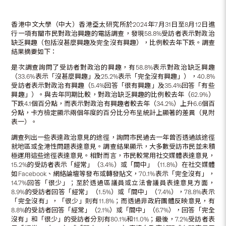
香港中文大學（中大）香港亞太研究所於2024年7月31日至8月12日進
行一項有關市民對政治興趣的電話調查，發現58.8%受訪者表示對政治
缺乏興趣（包括沒甚麼興趣及完全沒有興趣），比例較去年下跌。調查
結果摘要如下：
是次調查詢問了受訪者對政治的興趣，有58.8%表示對政治缺乏興趣
（33.6%表示「沒甚麼興趣」及25.2%表示「完全沒有興趣」），40.8%
受訪者表示對政治有興趣（5.4%回答「很有興趣」及35.4%回答「有些
興趣」）。與去年同期比較，對政治缺乏興趣的比例較去年（62.9%）
下跌4.1個百分點，而表示對政治有興趣者較去年（34.2%）上升6.6個百
分點，卡方檢定顯示兩個年度的百分比分布呈統計上顯著的差異（見附
表一）。
調查列出一些表達政治意見的途徑，詢問市民過去一年曾否透過該途徑
就地區或全港性問題表達意見。調查結果顯示，大多數受訪市民並未積
極運用這些途徑表達意見。相對而言，市民較常用社交媒體表達意見，
15.2%的受訪者表示「經常」（3.4%）或「間中」（11.8%）在社交媒體
如Facebook、網絡論壇等發布或轉發貼文，70.1%表示「完全沒有」，
14.7%回答「很少」；至於透過區議員或立法會議員表達意見方面，
8.9%的受訪者回答「經常」（1.5%）或「間中」（7.4%），78.8%表示
「完全沒有」，「很少」則有11.8%；而透過非政府團體反映意見，有
8.8%的受訪者回答「經常」（2.1%）或「間中」（6.7%），回答「完全
沒有」和「很少」的受訪者分別有80.1%和11.0%；最後，7.2%受訪者表