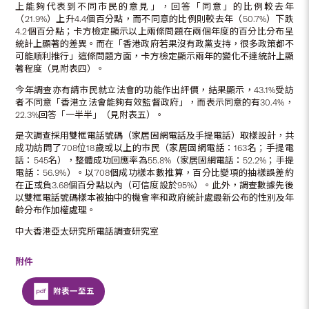
上能夠代表到不同市民的意見」，回答「同意」的比例較去年
（21.9%）上升4.4個百分點，而不同意的比例則較去年（50.7%）下跌
4.2個百分點；卡方檢定顯示以上兩條問題在兩個年度的百分比分布呈
統計上顯著的差異。而在「香港政府若果沒有政黨支持，很多政策都不
可能順利推行」這條問題方面，卡方檢定顯示兩年的變化不達統計上顯
著程度（見附表四）。
今年調查亦有請市民就立法會的功能作出評價，結果顯示，43.1%受訪
者不同意「香港立法會能夠有效監督政府」，而表示同意的有30.4%，
22.3%回答「一半半」（見附表五）。
是次調查採用雙框電話號碼（家居固網電話及手提電話）取樣設計，共
成功訪問了708位18歲或以上的市民（家居固網電話：163名；手提電
話：545名），整體成功回應率為55.8%（家居固網電話：52.2%；手提
電話：56.9%）。以708個成功樣本數推算，百分比變項的抽樣誤差約
在正或負3.68個百分點以內（可信度設於95%）。此外，調查數據先後
以雙框電話號碼樣本被抽中的機會率和政府統計處最新公布的性別及年
齡分布作加權處理。
中大香港亞太研究所電話調查研究室
附件
附表一至五