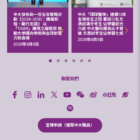
中大發布新一份五年策略計
中大「環球醫學」連續13年
劃《2026‒2030：騰躍新
全港收生之冠 囊括12名文
程，勵行志遠》 以
憑試滿分考生 佔學醫狀元
「TIGER」騰飛之躍框架 推
六成 中大醫科續為尖子首
動大學邁向學術與全球影響
選 文憑試考生佔學額七成
力新高峰
2026年8月5日
2026年8月6日
聯繫我們
宣傳申請（僅限中大職員）