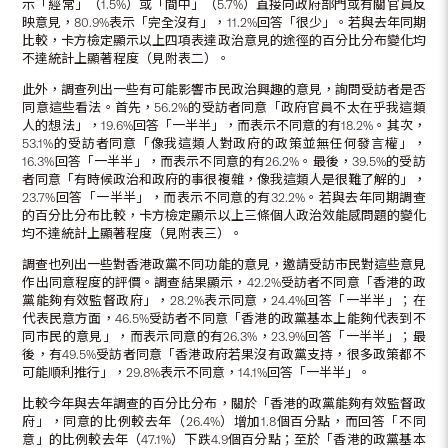
示「經常」（1.5%）或「間中」（5.7%）直接向政府部門或有關官員反
映意見，80.9%表示「完全沒有」，11.2%回答「很少」。若與去年同期
比較，卡方檢定顯示以上四項表達政治意見的途徑的百分比分布變化均
不達統計上顯著程度（見附表二）。
此外，調查列出一些有可能影響市民政治興趣的意見，詢問受訪者是否
同意這些看法。首先，56.2%的受訪者同意「政府官員不太在乎我這類
人的想法」，19.6%回答「一半半」，而表示不同意的有18.2%。其次，
53.1%的受訪者同意「像我這類人對政府的政策並無任何發言權」，
16.3%回答「一半半」，而表示不同意的有26.2%。最後，39.5%的受訪
者同意「有時候政治和政府的事很複雜，像我這類人是很難了解的」，
23.7%回答「一半半」，而表示不同意的有32.2%。若與去年同期調查
的百分比分布比較，卡方檢定顯示以上三條個人政治效能感問題的變化
均不達統計上顯著程度（見附表三）。
調查也列出一些對香港政黨不同功能的意見，邀請受訪市民對這些意見
作出同意程度的評價。調查結果顯示，42.2%受訪者不同意「香港的政
黨能夠有效監督政府」，28.2%表示同意，24.4%回答「一半半」；在
代表民意方面，46.5%受訪者不同意「香港的政黨基本上能夠代表到不
同市民的意見」，而表示同意的有26.3%，23.9%回答「一半半」；最
後，有49.5%受訪者同意「香港政府若果沒有政黨支持，很多政策都不
可能順利推行」，29.8%表示不同意，14.1%回答「一半半」。
比較今年與去年調查的百分比分布，關於「香港的政黨能夠有效監督政
府」，同意的比例較去年（26.4%）增加1.8個百分點，而回答「不同
意」的比例較去年（47.1%）下跌4.9個百分點；至於「香港的政黨基本