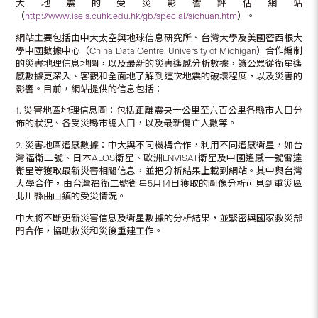
大地震的受災影響評估網站
（
http://www.iseis.cuhk.edu.hk/gb/special/sichuan.htm
）。
網站主要包括由中大太空與地球信息研究所、台灣大學及美國密西根大
學中國數據中心（China Data Centre, University of Michigan）合作編制
的災害地理信息地圖，以及最新的災害遙感分析數據，讓公眾從衛星遙
感數據更深入、客觀和全面地了解到這次地震的破壞程度，以及災害的
影響。目前，網站提供的信息包括：
1. 災害地區地理信息圖：包括距離震央十公里至六百公里各縣市人口分
佈的狀況、各受災縣市總人口，以及最新傷亡人數等。
2. 災害地區遙感數據：中大與不同機構合作，利用不同遙感衛星，如台
灣福衛二號、日本ALOS衛星、歐洲ENVISAT衛星及中國遙感一號雷達
衛星等獲取最新災害相關信息，並把分析結果上載到網站。其中與台灣
大學合作，由台灣福衛二號衛星5月14日獲取的圖像分析可見到重災區
北川縣曲山鎮的受災情況。
中大將不斷更新災害信息及衛星數據的分析結果，並緊密與國家救災部
門合作，協助救災和災後重建工作。