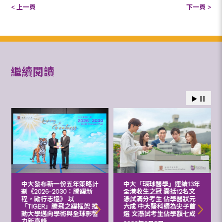
< 上一頁
下一頁 >
繼續閱讀
中大發布新一份五年策略計
中大「環球醫學」連續13年
劃《2026‒2030：騰躍新
全港收生之冠 囊括12名文
程，勵行志遠》 以
憑試滿分考生 佔學醫狀元
「TIGER」騰飛之躍框架 推
六成 中大醫科續為尖子首
動大學邁向學術與全球影響
選 文憑試考生佔學額七成
力新高峰