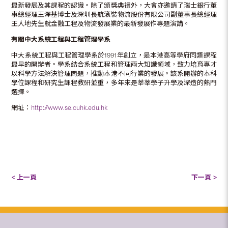
最新發展及其課程的認識。除了頒獎典禮外，大會亦邀請了瑞士銀行董
事總經理王澤基博士及深圳長航滾裝物流股份有限公司副董事長總經理
王人地先生就金融工程及物流發展業的最新發展作專題演講。
有關中大系統工程與工程管理學系
中大系統工程與工程管理學系於1991年創立，是本港高等學府同類課程
最早的開辦者。學系結合系統工程和管理兩大知識領域，致力培育專才
以科學方法解決管理問題，推動本港不同行業的發展。該系開辦的本科
學位課程和研究生課程教研並重，多年來是莘莘學子升學及深造的熱門
選擇。
網址：
http://www.se.cuhk.edu.hk
< 上一頁
下一頁 >