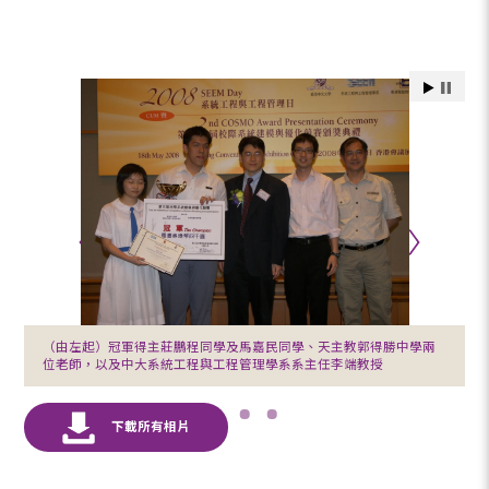
（由左起）冠軍得主莊鵬程同學及馬嘉民同學、天主教郭得勝中學兩
位老師，以及中大系統工程與工程管理學系系主任李端教授