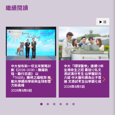
繼續閱讀
中大發布新一份五年策略計
中大「環球醫學」連續13年
劃《2026‒2030：騰躍新
全港收生之冠 囊括12名文
程，勵行志遠》 以
憑試滿分考生 佔學醫狀元
「TIGER」騰飛之躍框架 推
六成 中大醫科續為尖子首
動大學邁向學術與全球影響
選 文憑試考生佔學額七成
力新高峰
2026年8月5日
2026年8月6日