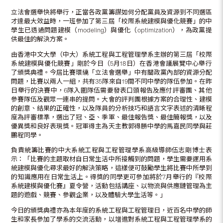
立法會選舉快將舉行，正當各政黨籌謀如何分配黨員及資源到不同選區
才達最大效益時，一班參加了第三屆「校際系統建模與優化競賽」的中
學生已透過問題建模（modeling）與優化（optimization），為政黨提
供最佳的解決方案。
由香港中文大學（中大）系統工程與工程管理學系主辦的第三屆「校際
系統建模與優化競賽」剛於今日（5月18日）在香港會議展覽中心舉行
了頒獎典禮。今屆比賽環繞「立法會選舉」中有關政黨內部的資源分配
問題，比賽以兩人一組，共有35隊來自19間不同中學的隊伍參加。在昨
日舉行的決賽中，6隊入圍隊伍需要發表口頭報告及應付評審團、其他
參賽隊伍及觀眾一連串的提問。大會的評判團根據方案的合理性、建模
的創意、結果的正確性，以及隊員的分析技巧和語言文字表述的清晰程
度為評審標準，選出了冠、亞、季軍、最佳報告獎、最佳簡報獎，以及
優異獎和良好表現獎。冠軍得主為天主教郭得勝中學的馬嘉民同學與莊
鵬程同學。
負責統籌比賽的中大系統工程與工程管理學系高級導師伍志剛博士表
示：「比賽的主題取材自日常生活中所接觸到的問題，學生需要運用系
統建模與優化尋求最好的解決策略，這樣便可鼓勵學生將比賽中所學到
的知識應用在日常生活上。得獎的同學更可參加將於7月舉行的『校際
系統建模與優化賽』夏令營，活動包括講座、以物流與供應鏈管理為主
題的遊戲、競賽、參觀企業，以及體驗大學生活等。」
今日的頒獎典禮亦為本年度的系統工程與工程管理日，近百名中學的師
生和家長參加了學系的交流活動，以增進對系統工程與工程管理學系的