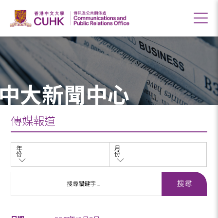
中大新聞中心
傳媒報道
年
月
份
份