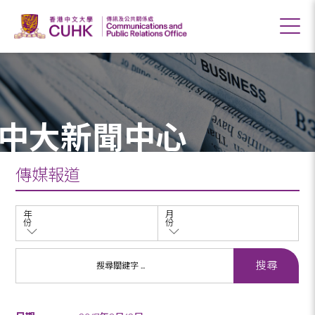
中大新聞中心
傳媒報道
年
月
份
份