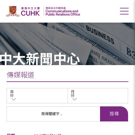
中大新聞中心
傳媒報道
年
月
份
份