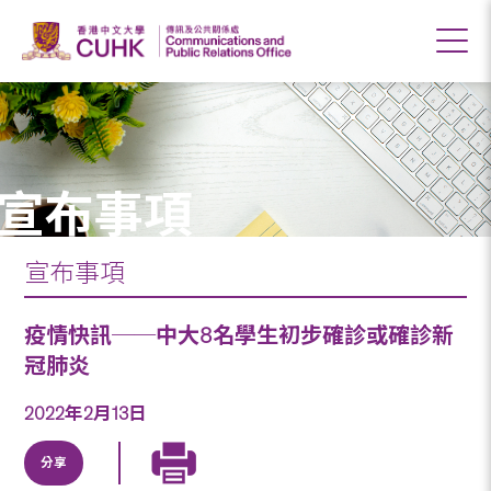
宣布事項
宣布事項
疫情快訊──中大8名學生初步確診或確診新
冠肺炎
2022年2月13日
分享