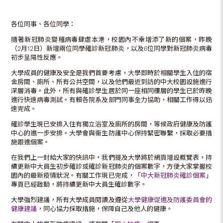
各位同事、各位同學：
隨著新冠肺炎變種病毒肆虐本港，校園內不幸增添了新的個案，昨晚
（2月12日）新增兩位同學確診新冠肺炎，以及6位同學對新冠肺炎病毒
初步呈陽性反應。
大學成員的健康及安全是我們首要考慮，大學即時於相關學生入住的宿
舍房間、廁所、所有公共空間，以及他們最近到訪的中大校園設施進行
深層消毒。此外，所有與確診學生居於同一座相同樓層的學生已於昨晚
進行快速病毒測試。有賴各院系及部門同事全力協助，相關工作得以迅
速完成。
確診學生現已安排入住有獨立浴室及廁所的房間，等候政府健康及防護
中心的進一步安排。大學會與衞生防護中心保持緊密聯繫，採取必要措
施跟進個案。
在我們上一封給大家的快訊中，我們提及大學將於網頁增設概覽表，持
續更新中大員生初步確診或確診新冠肺炎的個案數字，方便大家掌握校
園內的最新疫情狀況。有關工作現已完成，「
中大新冠肺炎確診個案
」
專頁已經啟動，將持續更新中大員生確診數字。
大學強烈建議，所有大學成員閱讀及遵從
大學健康促進及防護委員會的
健康建議
，同心協力採取措施，保障自己及他人的健康。