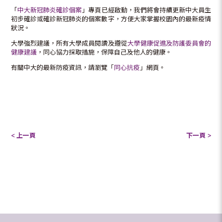
「
中大新冠肺炎確診個案
」專頁已經啟動，我們將會持續更新中大員生
初步確診或確診新冠肺炎的個案數字，方便大家掌握校園內的最新疫情
狀況。
大學強烈建議，所有大學成員閱讀及遵從
大學健康促進及防護委員會的
健康建議
，同心協力採取措施，保障自己及他人的健康。
有關中大的最新防疫資訊，請瀏覽「
同心抗疫
」網頁。
< 上一頁
下一頁 >