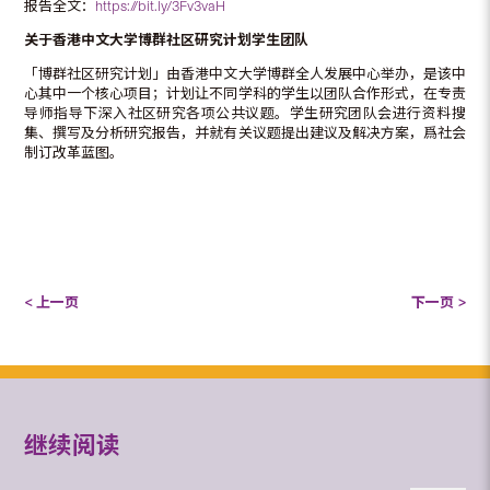
报告全文：
https://bit.ly/3Fv3vaH
关于香港中文大学博群社区研究计划学生团队
「博群社区研究计划」由香港中文大学博群全人发展中心举办，是该中
心其中一个核心项目；计划让不同学科的学生以团队合作形式，在专责
导师指导下深入社区研究各项公共议题。学生研究团队会进行资料搜
集、撰写及分析研究报告，并就有关议题提出建议及解决方案，爲社会
制订改革蓝图。
< 上一页
下一页 >
继续阅读