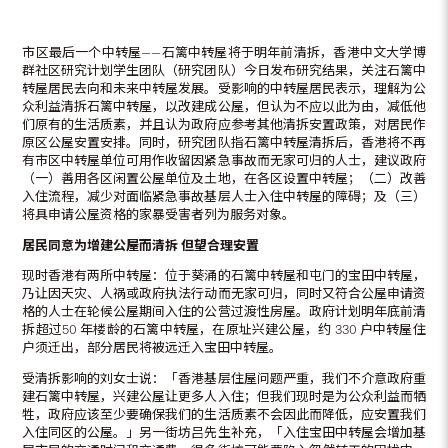
市区最后一个中转屋——石篱中转屋将于明年前清拆，香港中文大学博
群社区研究计划学生团队（研究团队）今日发布研究结果，关注石篱中
转屋居民去向和未来中转屋发展。受影响的中转屋居民表示，理解为公
众利益清拆石篱中转屋，以改建成公屋，但认为不应以此为由，减低他
们原有的生活质素，并且认为政府应参考其他清拆安置政策，对居民作
原区公屋安置安排。同时，研究团队指石篱中转屋清拆后，香港将不再
有市区中转屋单位可用作收留因紧急事故而无家可归的人士，建议政府
（一）善用各区闲置公屋单位及土地，在各区设置中转屋；（二）改善
入住流程，减少对面临紧急事故基层人士入住中转屋的障碍；及（三）
将具申请公屋资格的家暴受害者列为服务对象。
居民同意为增建公屋而清拆 但望合理安置
现时香港有两所中转屋：位于葵涌的石篱中转屋和屯门的宝田中转屋，
乃让因天灾、人祸或政府执法行动而无家可归，同时又符合公屋申请资
格的人士在轮候公屋期间入住的公营过渡性房屋。政府计划明年底前清
拆超过50 年楼龄的石篱中转屋，在原址兴建公屋，约 330 户中转屋住
户须迁出，部分居民将被远迁入宝田中转屋。
受清拆影响的刘女士说：「香港基层住屋问题严重，我们不介意政府重
建石篱中转屋，兴建公屋让更多人入住；但我们现时是为公众利益而牺
牲，政府应该至少要确保我们的生活质素不会因此而降低，应安置我们
入住同区的公屋。」另一街坊吕先生补充，「入住宝田中转屋会增加基