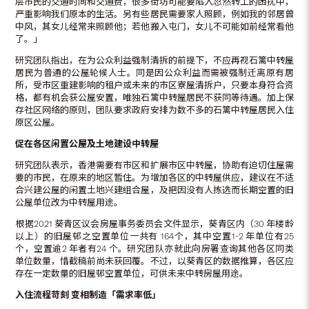
层市民的交通时间和交通费，很多街坊可能要陷入忽然转工的困扰中，
严重影响我们原本的生活。另有些居民需要家人照顾，例如我的邻居曾
中风，其女儿经常来照顾他；若他搬入屯门，女儿不可能如前经常看他
了。」
研究团队指出，在为公众利益强制清拆的前提下，不应再视石篱中转屋
居民为普通的公屋轮候人士。同是因公众利益而需被强制迁离原有居
所，受市区重建影响的租户或未来的市区寮屋清拆户，只要本身符合资
格，都有机会获公屋安置，唯独石篱中转屋居民不获同等待遇。加上保
存社区网络的原则，团队要求政府安排为数不多的石篱中转屋居民入住
原区公屋。
促在各区闲置公屋及土地建设中转屋
研究团队表示，香港需要有市区和扩展市区中转屋，协助有迫切住屋需
要的市民，在原来的地区暂住。为增加各区的中转屋供应，建议在不适
合兴建公屋的闲置土地兴建组合屋，及把因没有人拣选而长期空置的旧
公屋单位改为中转屋用途。
根据2021 葵青区议会房屋事务委员会文件显示，葵青区内（30 年楼龄
以上）的旧屋邨之空置单位一共有 164个，其中空置1-2 年单位有25
个，空置逾2 年者有24 个。研究团队亦就此向房署查询其他各区同类
单位数量，惜截稿前尚未获回覆。不过，以葵青区的数据推算，各区应
存在一定数量的旧屋邨空置单位，可供未来中转房屋用途。
入住流程苛刻 变相制造「需求率低」