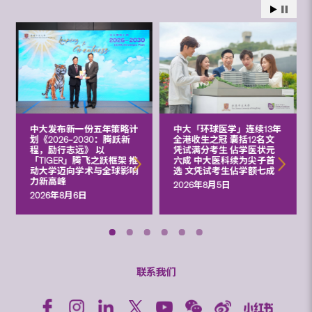
中大发布新一份五年策略计
中大「环球医学」连续13年
划《2026‒2030：腾跃新
全港收生之冠 囊括12名文
程，励行志远》 以
凭试满分考生 佔学医状元
「TIGER」腾飞之跃框架 推
六成 中大医科续为尖子首
动大学迈向学术与全球影响
选 文凭试考生佔学额七成
力新高峰
2026年8月5日
2026年8月6日
联系我们