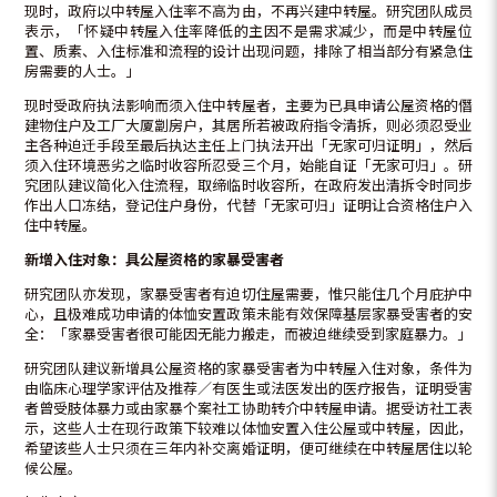
现时，政府以中转屋入住率不高为由，不再兴建中转屋。研究团队成员
表示，「怀疑中转屋入住率降低的主因不是需求减少，而是中转屋位
置、质素、入住标准和流程的设计出现问题，排除了相当部分有紧急住
房需要的人士。」
现时受政府执法影响而须入住中转屋者，主要为已具申请公屋资格的僭
建物住户及工厂大厦劏房户，其居所若被政府指令清拆，则必须忍受业
主各种迫迁手段至最后执达主任上门执法开出「无家可归证明」，然后
须入住环境恶劣之临时收容所忍受三个月，始能自证「无家可归」。研
究团队建议简化入住流程，取缔临时收容所，在政府发出清拆令时同步
作出人口冻结，登记住户身份，代替「无家可归」证明让合资格住户入
住中转屋。
新增入住对象：具公屋资格的家暴受害者
研究团队亦发现，家暴受害者有迫切住屋需要，惟只能住几个月庇护中
心，且极难成功申请的体恤安置政策未能有效保障基层家暴受害者的安
全：「家暴受害者很可能因无能力搬走，而被迫继续受到家庭暴力。」
研究团队建议新增具公屋资格的家暴受害者为中转屋入住对象，条件为
由临床心理学家评估及推荐／有医生或法医发出的医疗报告，证明受害
者曾受肢体暴力或由家暴个案社工协助转介中转屋申请。据受访社工表
示，这些人士在现行政策下较难以体恤安置入住公屋或中转屋，因此，
希望该些人士只须在三年内补交离婚证明，便可继续在中转屋居住以轮
候公屋。