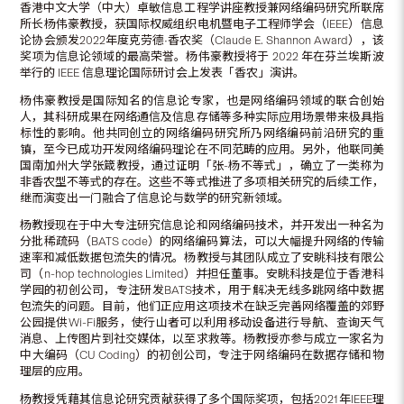
香港中文大学（中大）卓敏信息工程学讲座教授兼网络编码研究所联席
所长杨伟豪教授，获国际权威组织电机暨电子工程师学会（IEEE）信息
论协会颁发2022年度克劳德•香农奖（Claude E. Shannon Award），该
奖项为信息论领域的最高荣誉。杨伟豪教授将于 2022 年在芬兰埃斯波
举行的 IEEE 信息理论国际研讨会上发表「香农」演讲。
杨伟豪教授是国际知名的信息论专家，也是网络编码领域的联合创始
人，其科研成果在网络通信及信息存储等多种实际应用场景带来极具指
标性的影响。他共同创立的网络编码研究所乃网络编码前沿研究的重
镇，至今已成功开发网络编码理论在不同范畴的应用。另外，他联同美
国南加州大学张箴教授，通过证明「张-杨不等式」，确立了一类称为
非香农型不等式的存在。这些不等式推进了多项相关研究的后续工作，
继而演变出一门融合了信息论与数学的研究新领域。
杨教授现在于中大专注研究信息论和网络编码技术，并开发出一种名为
分批稀疏码（BATS code）的网络编码算法，可以大幅提升网络的传输
速率和减低数据包流失的情况。杨教授与其团队成立了安眺科技有限公
司（n-hop technologies Limited）并担任董事。安眺科技是位于香港科
学园的初创公司，专注研发BATS技术，用于解决无线多跳网络中数据
包流失的问题。目前，他们正应用这项技术在缺乏完善网络覆盖的郊野
公园提供Wi-Fi服务，使行山者可以利用移动设备进行导航、查询天气
消息、上传图片到社交媒体，以至求救等。杨教授亦参与成立一家名为
中大编码（CU Coding）的初创公司，专注于网络编码在数据存储和物
理层的应用。
杨教授凭藉其信息论研究贡献获得了多个国际奖项，包括2021年IEEE理