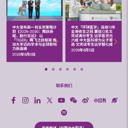
中大发布新一份五年策略计
中大「环球医学」连续13年
划《2026‒2030：腾跃新
全港收生之冠 囊括12名文
程，励行志远》 以
凭试满分考生 佔学医状元
「TIGER」腾飞之跃框架 推
六成 中大医科续为尖子首
动大学迈向学术与全球影响
选 文凭试考生佔学额七成
力新高峰
2026年8月5日
2026年8月6日
联系我们