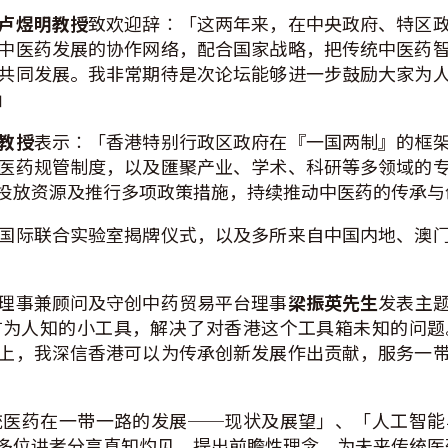
卢煜明教授
致欢迎辞︰「这两年来，在中央政府、特区
中医药发展的协作网络，配合国家战略，把传统中医药
共同发展。我非常期待是次论坛能够进一步鼓励大家为
」
教授
表示︰「香港特别行政区政府在『一国两制』的框
医药规管制度，以及匯聚产业、学术、科研等多领域的
投放资源及推行多项政策措施，持续推动中医药的传承与
国际联合实验室揭牌仪式，以及多所来自中国内地、澳
理事兼顾问及守创中药贸易平台理事
梁振英先生
发表主
广为人知的小工具，解决了对香港这个工具箱未知的问题
上，我深信香港可以为传承创新发展作出贡献，服务一
统医药在一带一路的发展──现状及展望」、「人工智能
多位讲者分享真知灼见，提出前瞻性理念，为未来传统医