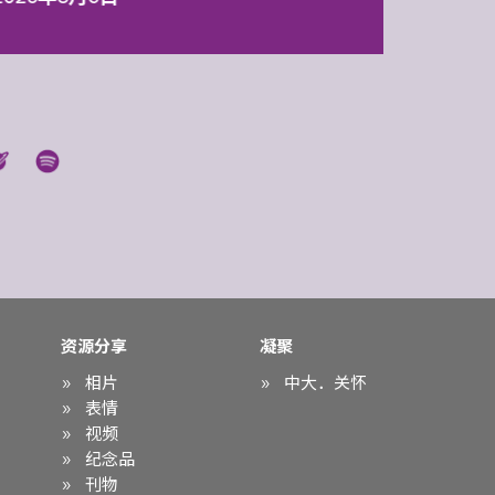
资源分享
凝聚
相片
中大．关怀
表情
视频
纪念品
刊物