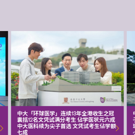
中大「环球医学」连续13年全港收生之冠
囊括12名文凭试满分考生 佔学医状元六成
中大医科续为尖子首选 文凭试考生佔学额
七成