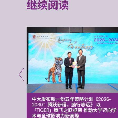
继续阅读
能力 有
中大发布新一份五年策略计划《2026‒
污染
2030：腾跃新程，励行志远》 以
「TIGER」腾飞之跃框架 推动大学迈向学
术与全球影响力新高峰