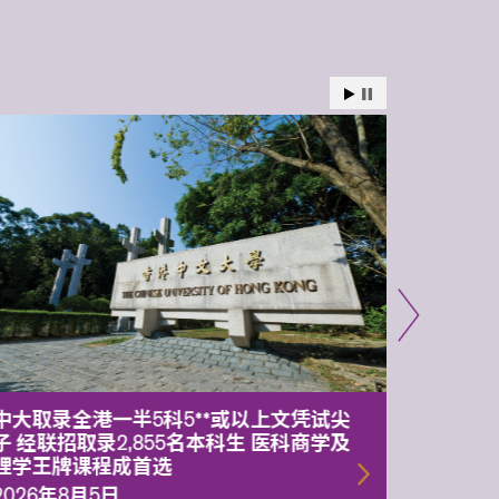
中大取录全港一半5科5**或以上文凭试尖
中大委
子 经联招取录2,855名本科生 医科商学及
理副校
理学王牌课程成首选
2026年
2026年8月5日