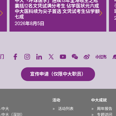
中大「环球医学」连续13年全港收生之冠
囊括12名文凭试满分考生 佔学医状元六成
中大医科续为尖子首选 文凭试考生佔学额
七成
2026年8月5日
们
宣传申请（仅限中大职员）
活动
中大成就
-中大
活动列表
周年报告
-中大（深圳）
专题访问