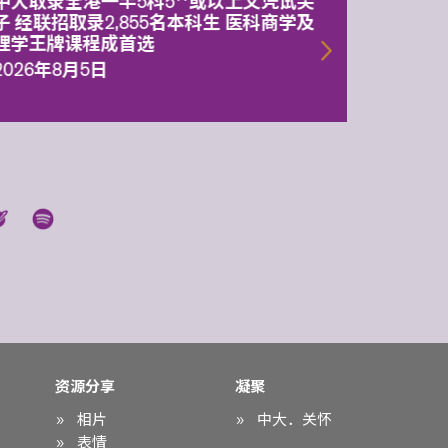
中大取录全港一半5科5**或以上文凭试尖
中大委
子 经联招取录2,855名本科生 医科商学及
理副校
理学王牌课程成首选
2026年
2026年8月5日
资源分享
凝聚
相片
中大．关怀
表情