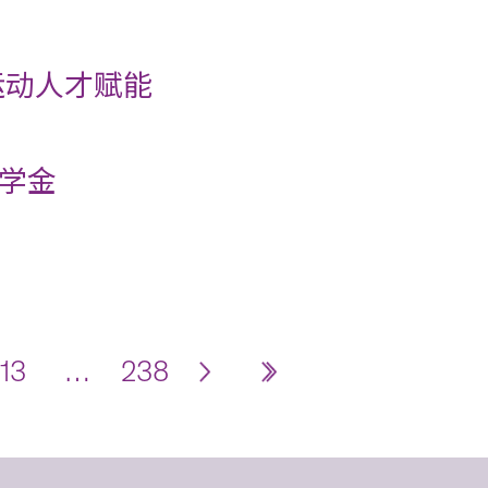
运动人才赋能
学金
13
…
238