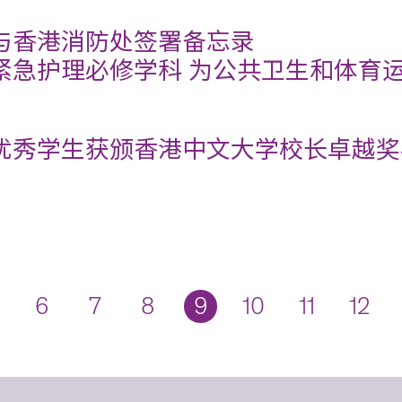
与香港消防处签署备忘录
紧急护理必修学科 为公共卫生和体育
优秀学生获颁香港中文大学校长卓越奖
6
7
8
9
10
11
12