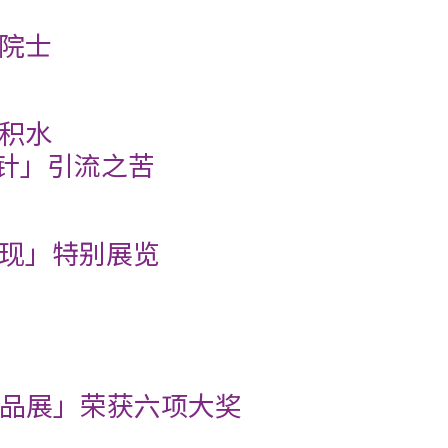
院士
积水
拮针」引流之苦
现」特别展览
产品展」荣获六项大奖