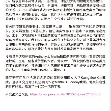
小，所以这并不符合现实。一般而言，体型较大的动物绝对跑得更快。
我们可以透过比较各种动物，例如马、狗和老鼠，来检视其速度和体型
的关系。
D. rarus
的奔跑轨迹显示其相对速度比任何现存会奔跑的动物
包括鸵鸟和猎豹都要高。相反，我们认为足迹是在较低的速度下产生，
恐龙拍打长有羽毛的臂，从而产生空气推力延长了步幅。」
有关这项研究的重要性，文嘉棋博士说：「虽然保存下来的足迹不够
长，无法辨别起飞或著陆点，但它确实保存了沿著水平表面的振翅跑
动。因此，这项研究对于以痕迹化石了解前鸟翼类恐龙和鸟类飞行的起
源具有重要意义。我们现在可以摆脱在飞行演化之前，前鸟翼类恐龙是
否使用手臂来协助移动的争论，并逐步发现遗漏的细节，例如哪些物种
具有这些能力，以及这些能力是在何时发展和发展至什么程度。」
没有参与这项研究的
Anthony J. Martin
教授
是研究现代和化石痕迹的国
际权威，也是一位备受赞誉的作者，他表示：「我祝贺作者们为这类足
迹作全面的研究，并感谢他们为未来的考古工作提供更多找到这类足迹
的方法，它们可能比我们想像中更常见。」
国际研究团队包括发掘这足迹的南韩钦州国立大学
Kyung Soo Kim
教
授
。这项研究是为了纪念共同作者
Martin G. Lockley
教授
，他具前瞻性
的足迹研究，启发了一代又一代的学者。
研究论文全文见 :
https://www.pnas.org/doi/10.1073/pnas.2413810121