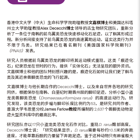
香港中文大学（中大）生命科学学院助理教授
文嘉棋博士
和美国达科塔
州立大学助理教授
Alex Dececchi
博士
领导的古生物研究团队，重新分
析了一条位于南韩的前鸟翼类恐龙快速移动化石足迹，以了解其形成过
程。新分析间接支持了前鸟翼类恐龙的高速翼助运动，证实这类行为并
不限于鸟类。研究结果已在著名期刊《美国国家科学院期刊》
（PNAS）
发表。
研究人员根据前鸟翼类恐龙的脚印将其运动模式重现。这类「痕迹化
石」纪录恐龙在世时的行为，提供「实体化石」无法呈现的额外资讯。
文嘉棋博士和他的团队特别感兴趣的是，痕迹化石如何让我们更了解鸟
类及其近亲兽脚类恐龙的飞行起源。
文嘉棋博士与他长期合作的Dececchi博士，以及来自世界各地的研究
同侪，根据保存在南韩、白垩纪时期晋州层的脚印足迹，分析小型小盗
龙类兽脚类恐龙（
Dromaeosauriformipes rarus
）的高速运动行为。研
究发现，该类恐龙的步幅与脚印长度比例约为53，是研究共同作者、
普渡大学韦恩堡分校
James Farlow
教授
所编制的 2,637个兽脚类动物足
迹大型资料库中的最高比率。
研究团队亦以17只小盗龙类恐龙化石作对比，重现
D. rarus
臀部高度。
Dececchi博士说：「研究结果显示，
D. rarus
需要每秒约10.5米的奔跑
速度，才能单靠后肢的力量留下奔跑足迹。鉴于这种动物只有麻雀般大