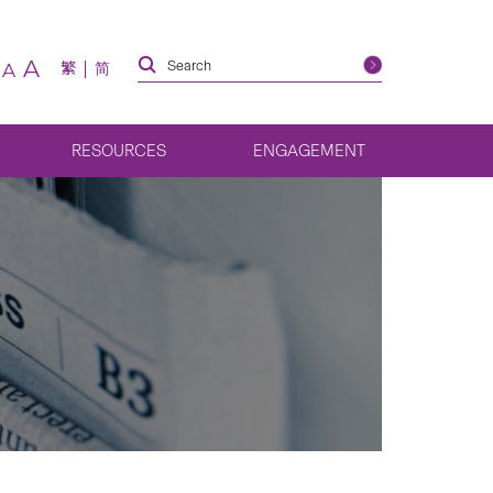
A
繁
简
A
RESOURCES
ENGAGEMENT