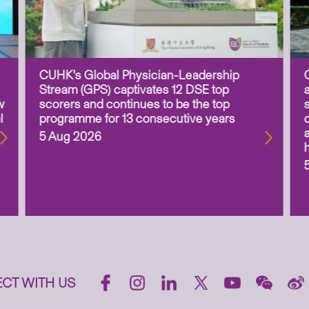
CUHK’s Global Physician-Leadership
Stream (GPS) captivates 12 DSE top
w
scorers and continues to be the top
l
programme for 13 consecutive years
5 Aug 2026
CT WITH US