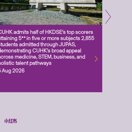
CUHK admits half of HKDSE’s top scorers
CUHK app
attaining 5** in five or more subjects 2,855
scientis
students admitted through JUPAS,
as Assoc
demonstrating CUHK’s broad appeal
31 Jul 2
across medicine, STEM, business, and
holistic talent pathways
5 Aug 2026