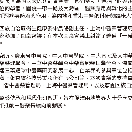
處長。為期兩天的研討會涵蓋一系列活動，包括17個專
位的學者，圍繞一帶一路及大灣區中醫藥應用與轉化的
新冠病毒防治的作用，為內地和香港中醫藥科研與臨床人
回族自治區衛生健康委宋晨陽副主任、上海中醫藥管理
家參加了圓桌會議；在本次圓桌會議上討論了籌備「一
。
究所、廣東省中醫院、中大中醫學院 、中大內地及大中
藥藥理學會、中華中醫藥學會中藥實驗藥理學分會、海
達三葉耀珍中醫藥研究發展中心。企業界的參與單位包
海上藥杏靈科技藥業股份有限公司等。本次會議的支持
川省中醫藥管理局、上海中醫藥管理局，以及寧夏回族自
區中醫藥傳承和現代化研習班，旨在促進兩地業界人士分享
作推動中醫藥持續向前發展。