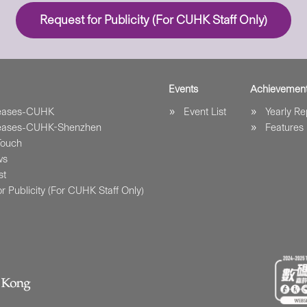
Request for Publicity (For CUHK Staff Only)
Events
Achievemen
leases-CUHK
Event List
Yearly Re
leases-CUHK-Shenzhen
Features
Touch
ws
st
r Publicity (For CUHK Staff Only)