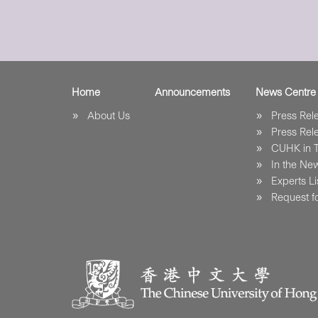
Home
Announcements
News Centre
About Us
Press Re
Press Re
CUHK in 
In the Ne
Experts Li
Request fo