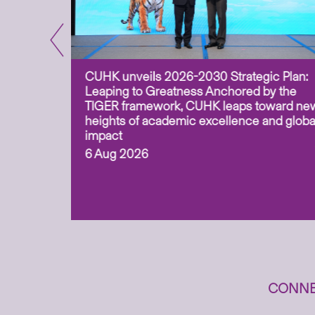
CUHK unveils 2026-2030 Strategic Plan:
for
Leaping to Greatness Anchored by the
overy
TIGER framework, CUHK leaps toward ne
ing soil
heights of academic excellence and globa
ism,
impact
6 Aug 2026
to
n
CONNE