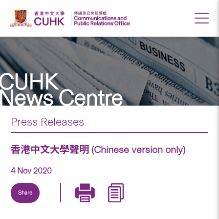
CUHK
News Centre
Press Releases
香港中文大學聲明 (Chinese version only)
4 Nov 2020
Share