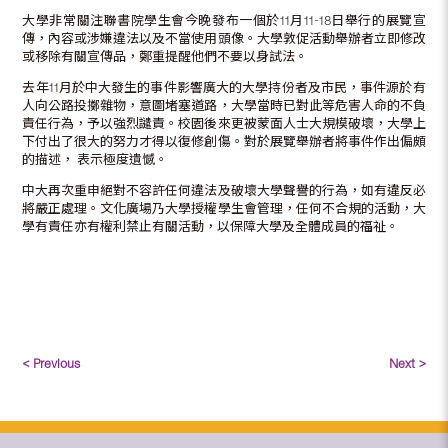
大學非常關注聯書院學生會今晚發布一個於11月11-18日舉行的展覽宣
傳，內容或涉嫌違法以及不當使用頭像。大學敦促活動舉辦者立即修改
或移除有關宣傳品，鄭重提醒他們不要以身試法。
去年11月於中大發生的事件影響廣大的大學持份者及市民，事件源於有
人向公路投擲雜物，意圖堵塞道路，大學當時已對此等危害人命的不負
責任行為，予以強烈譴責。校園後來更被蒙面人士大規模破壞，大學上
下付出了很大的努力才得以復修創傷。對於展覽舉辦者將事件作出偏頗
的描述， 表示極度遺憾。
中大再次重申絕對不容許任何違法及破壞大學聲譽的行為，如有違反必
將嚴正處理。文化廣場乃大學授權學生會管理，任何不合規的活動，大
學有責任亦有權利禁止有關活動，以保障大學及全體成員的福祉。
< Previous
Next >