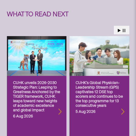
WHAT TO READ NEXT
CUHK unveils 2026-2030
CUHK’s Global Physician-
Strategic Plan: Leaping to
Leadership Stream (GPS)
Greatness Anchored by the
captivates 12 DSE top
TIGER framework, CUHK
scorers and continues to be
leaps toward new heights
the top programme for 13
of academic excellence
consecutive years
and global impact
5 Aug 2026
6 Aug 2026