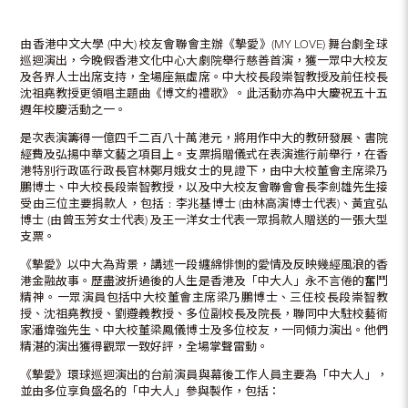
由香港中文大學 (中大) 校友會聯會主辦《摯愛》(MY LOVE) 舞台劇全球
巡迴演出，今晚假香港文化中心大劇院舉行慈善首演，獲一眾中大校友
及各界人士出席支持，全場座無虛席。中大校長段崇智教授及前任校長
沈祖堯教授更領唱主題曲《博文約禮歌》。此活動亦為中大慶祝五十五
週年校慶活動之一。
是次表演籌得一億四千二百八十萬港元，將用作中大的教研發展、書院
經費及弘揚中華文藝之項目上。支票捐贈儀式在表演進行前舉行，在香
港特別行政區行政長官林鄭月娥女士的見證下，由中大校董會主席梁乃
鵬博士、中大校長段崇智教授，以及中大校友會聯會會長李劍雄先生接
受由三位主要捐款人，包括﹕李兆基博士 (由林高演博士代表)、黃宜弘
博士 (由曾玉芳女士代表) 及王一洋女士代表一眾捐款人贈送的一張大型
支票。
《摯愛》以中大為背景，講述一段纏綿悱惻的愛情及反映幾經風浪的香
港金融故事。歷盡波折過後的人生是香港及「中大人」永不言倦的奮鬥
精神。一眾演員包括中大校董會主席梁乃鵬博士、三任校長段崇智教
授、沈祖堯教授、劉遵義教授、多位副校長及院長，聯同中大駐校藝術
家潘煒強先生、中大校董梁鳳儀博士及多位校友，一同傾力演出。他們
精湛的演出獲得觀眾一致好評，全場掌聲雷動。
《摯愛》環球巡迴演出的台前演員與幕後工作人員主要為「中大人」，
並由多位享負盛名的「中大人」參與製作，包括：