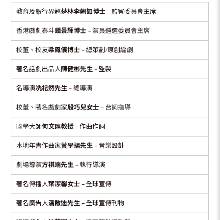
教育及銀行界翹楚
林李翹如博士
– 監察委員會主席
香港戲劇泰斗
鍾景輝博士 –
演員遴選委員會主席
校董、校友
梁鳳儀博士
– 總策劃/原創編劇
著名話劇出品人
陳健彬先生
– 監製
名導演
冼杞然先生
– 總導演
校董、著名戲劇家
殷巧兒女士
– 台詞指導
國學大師
何文匯教授
– 作曲作詞
本地年青作曲家
黃學揚先生 –
音樂設計
劇場導演
方祺端先生 –
執行導演
著名傳播人
葉潔馨女士
–
全球宣傳
著名廣告人
潘啟迪先生
–
全球宣傳刊物