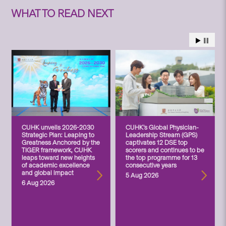
WHAT TO READ NEXT
CUHK unveils 2026-2030
CUHK’s Global Physician-
Strategic Plan: Leaping to
Leadership Stream (GPS)
Greatness Anchored by the
captivates 12 DSE top
TIGER framework, CUHK
scorers and continues to be
leaps toward new heights
the top programme for 13
of academic excellence
consecutive years
and global impact
5 Aug 2026
6 Aug 2026