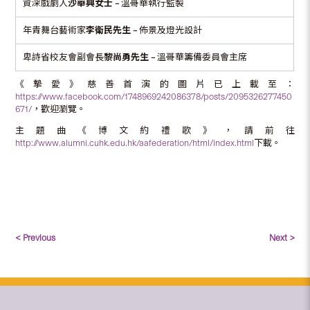
資深戲劇人
沙華興女士
–
溫哥華執行監製
年青舞台藝術家
李衛民先生 –
佈景及燈光設計
卑詩省校友會副會長
黎尚勇先生
–
溫哥華籌備委員會主席
《摯愛》慈善首演的圖片已上載至：
https://www.facebook.com/1748969242086378/posts/2095326277450
671/
，歡迎瀏覽。
主題曲《博文約禮歌》，請前往
http://www.alumni.cuhk.edu.hk/aafederation/html/index.html
下載。
< Previous
Next >