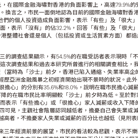
先，在國際金融海嘯對香港的負面影響上，高達79.9%的受
一）。換言之，市民一面倒地認為目前的國際金融海嘯對香
他們的個人投資造成負面影響，表示「有些」及「很大」負面
表示「沒有」的佔32.2%，回答「有些」及「很大」負面
香港整體社會還是個人（包括投資或生活質素方面）都造
三的調查結果顯示，有54.5%的在職受訪者表示現時
%。若將這次調查結果和過去本研究所曾進行的相關調查相比
調查（當時為「沙士」前夕，香港已陷入通縮、失業率高企的
歷亞洲金融風暴之初經濟開始出現不景時的狀況。此外，
擔心」的分別有35.6%和18.0%，說明在職市民擔心
入下降的在職市民比率明顯較「沙士」前夕時為低。至於對家
而表示「有些擔心」或「很擔心」家人減薪或收入下降的也
四可見，主觀社會階層認同越低者，擔憂自己會失業或
越高者，不擔憂家人失業或減薪的百分比也越低（見附表
來三年經濟前景的展望，市民的看法較為悲觀，表示不樂觀的