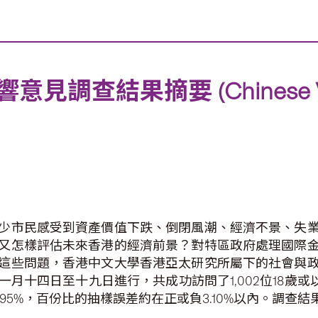
查結果摘要 (Chinese Vers
少市民感受到資產價值下跌、倒閉風潮、經濟不景、失
又怎樣評估未來香港的經濟前景？對特區政府處理國際
這些問題，香港中文大學香港亞太研究所屬下的社會與
十四日至十九日進行，共成功訪問了1,002位18歲或以上的
l）設於95%，百份比的抽樣誤差約在正或負3.10%以內。調查