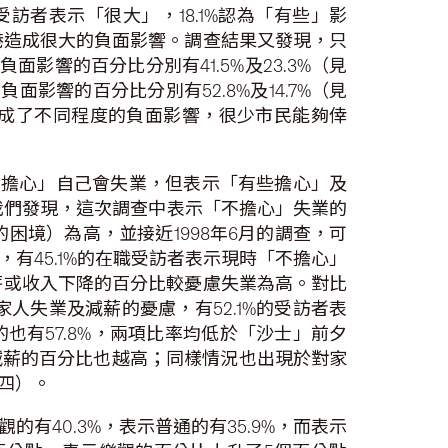
訪者表示「很大」，18.1%認為「有些」影
港造成很大的負面影響。調查結果又發現，只
影響的百分比分別有41.5%及23.3%（見
影響的百分比分別有52.8%及14.7%（見
成了不同程度的負面影響，很少市民能夠倖
「不擔心」自己會失業，但表示「有些擔心」及
，我們發現，這次調查中表示「不擔心」失業的
困境）為高，並接近1998年6月的調查，可
有45.1%的在職受訪者表示現時「不擔心」
減薪或收入下降的百分比較憂慮失業為高。對比
人失業及減薪的憂慮，有52.1%的受訪者表
有57.8%，兩項比率均低於「沙士」前夕
減薪的百分比也越高；同樣情況也出現於對家
四）。
有40.3%，表示普通的有35.9%，而表示