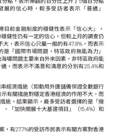
個百分點，表示樂觀的百分比上升了5個百分點
發展的信心時，較多受訪者表示「普通」
香港目前金融制度的穩健性表示「信心大」，
度的穩健性仍有一定的信心，但較上月的調查仍
大，表示信心只屬一般的有47.8%，而表示
及的是「國際市場問題，特區政府無能為力」
金融海嘯問題主要來自外來因素，非特區政府能
通，而表示不滿意和滿意的分別有25.4%和
連串經濟措施（如動用外匯儲備保證全數銀行
民表示有關措施對穩定香港經濟的作用不大，而
議措施，結果顯示，最多受訪者選擇的是「撥
）、「加快開展十大基建項目」（15.4%）和
，有27.7%的受訪市民表示有關方案對香港