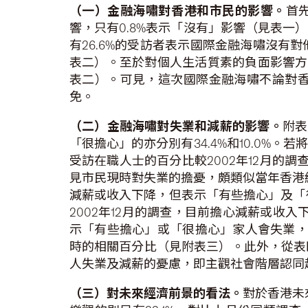
（一）金融海嘯對香港和市民的影響。
首
響，只有0.8%表示「沒有」影響（見表
有26.6%的受訪者表示國際金融海嘯沒有對
表二）。至於對個人生活質素的負面影響方面，
表二）。可見，這次國際金融海嘯不論對
免。
（二）金融海嘯對失業和減薪的影響。
附表
「很擔心」的亦分別有34.4%和10.0
受訪在職人士的百分比較2002年12月的
見市民現時對失業的擔憂，頗類似當年香港經
減薪或收入下降，但表示「有些擔心」及「很
2002年12月的調查，目前擔心減薪或收
示「有些擔心」或「很擔心」家人會失業，
時的相關百分比（見附表三）。此外，從表
人失業及減薪的憂慮，即主觀社會階層認同
（三）對未來經濟前景的看法。
對於香港未