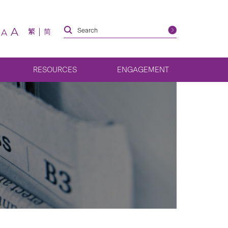
A
繁
简
A
RESOURCES
ENGAGEMENT