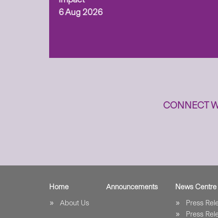
6 Aug 2026
to
n
CONNECT W
Home
Announcements
News Centre
About Us
Press Re
Press Re