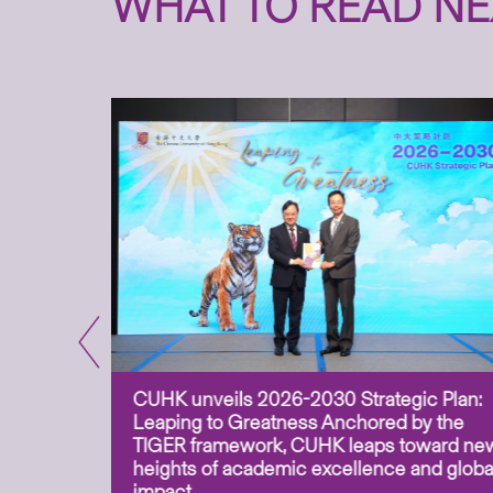
WHAT TO READ NE
CUHK unveils 2026-2030 Strategic Plan:
for
Leaping to Greatness Anchored by the
overy
TIGER framework, CUHK leaps toward ne
ing soil
heights of academic excellence and globa
ism,
impact