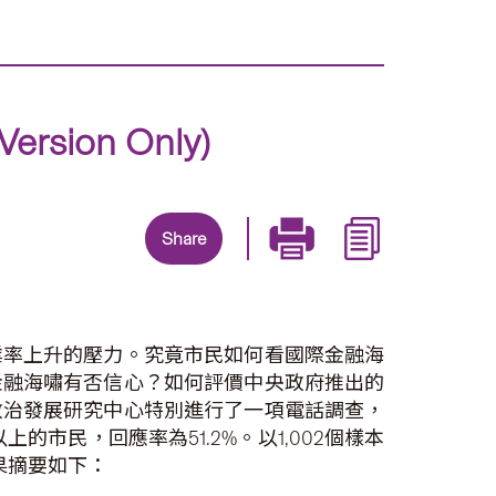
ion Only)
Share
業率上升的壓力。究竟市民如何看國際金融海
金融海嘯有否信心？如何評價中央政府推出的
政治發展研究中心特別進行了一項電話調查，
市民，回應率為51.2%。以1,002個樣本
結果摘要如下：