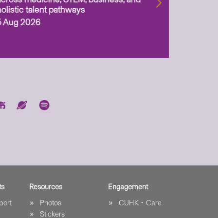
holistic talent pathways
5 Aug 2026
ts
Resources
Engagement
port
Photos
CUHK．Care
Stickers