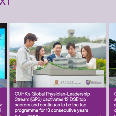
XT
CUHK’s Global Physician-Leadership
Stream (GPS) captivates 12 DSE top
w
scorers and continues to be the top
l
programme for 13 consecutive years