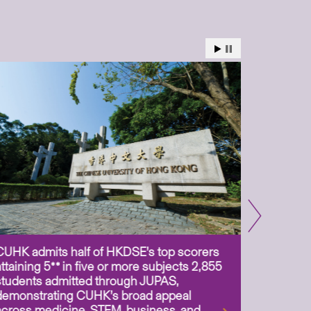
CUHK admits half of HKDSE’s top scorers
CUHK app
attaining 5** in five or more subjects 2,855
scientis
students admitted through JUPAS,
as Assoc
demonstrating CUHK’s broad appeal
31 Jul 2
across medicine, STEM, business, and