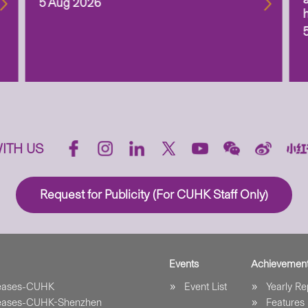
5 Aug 2026
ITH US
Request for Publicity (For CUHK Staff Only)
Events
Achievemen
leases-CUHK
Event List
Yearly Re
leases-CUHK-Shenzhen
Features