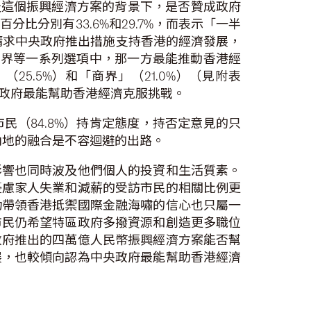
問及這個振興經濟方案的背景下，是否贊成政府
分別有33.6%和29.7%，而表示「一半
動請求中央政府推出措施支持香港的經濟發展，
商界等一系列選項中，那一方最能推動香港經
5.5%）和「商界」（21.0%）（見附表
政府最能幫助香港經濟克服挑戰。
民（84.8%）持肯定態度，持否定意見的只
內地的融合是不容迴避的出路。
影響也同時波及他們個人的投資和生活質素。
憂慮家人失業和減薪的受訪市民的相關比例更
功帶領香港抵禦國際金融海嘯的信心也只屬一
市民仍希望特區政府多撥資源和創造更多職位
政府推出的四萬億人民幣振興經濟方案能否幫
展，也較傾向認為中央政府最能幫助香港經濟