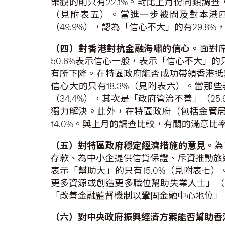
樂觀的則只有22.1%。對比上月份同類調
（見附表五）。當進一步被問及對本港
（49.9%），認為「信心不大」的有29.8
（四）對香港對抗金融海嘯的信心。
面對
50.6%表示信心一般，表示「信心不大」
有所下降。在特區政府能否成功帶領香港抵禦
信心大的只有18.3%（見附表六）。當
（34.4%），其次是「政府管治不善」（
獨力解決。此外，在特區政府（包括金管局）
14.0%。與上月的調查比較，有關的滿意
（五）對特區政府穩定經濟措施的意見。
為
存款、為中小企提供信貸保證、斥資推動旅遊
表示「幫助大」的只有15.0%（見附表
更多資源或創造更多職位幫助失業人士」（28
「改善金融監督機制以鞏固金融中心地位」（1
（六）對中央政府振興經濟方案能否幫助香