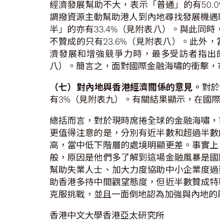
經濟發展幫助不大，表示「普通」的有50.
調撥資源主動幫助港人到內地尋找發展機遇時
半」的亦有33.4%（見附表八）。與此同
不贊成的只有23.6%（見附表八）。此
濟發展和增強競爭力時，最多受訪者指出的是
八）。簡言之，面對國際金融海嘯的衝擊，
（七）對內地與香港經濟關係的意見。
對於
有3%（見附表九）。有關結果顯示，在國
總括而言，對於現時席捲全球的金融海嘯，
更值得注意的是，分別有近半數和超過半數
高，當中低下階層的處境明顯更差。事實上
般，原因是他們多了解到這場金融風暴是國
幫助失業人士、加大力度協助中小企業度過
助香港多持中間觀望態度，但近半數贊成特
克服挑戰，並且一面倒地認為加強與內地的
香港中文大學香港亞太研究所