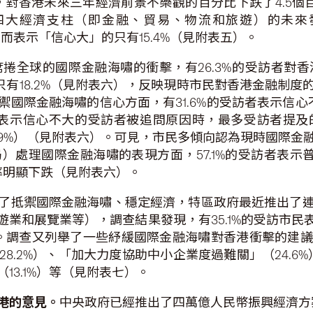
查，對香港未來三年經濟前景不樂觀的百分比下跌了4.5
四大經濟支柱（即金融、貿易、物流和旅遊）的未來
%，而表示「信心大」的只有15.4%（見附表五）。
席捲全球的國際金融海嘯的衝擊，有26.3%的受訪者對
的只有18.2%（見附表六），反映現時市民對香港金融制
國際金融海嘯的信心方面，有31.6%的受訪者表示信心不
那些表示信心不大的受訪者被追問原因時，最多受訪者提
25.9%）（見附表六）。可見，市民多傾向認為現時國際
處理國際金融海嘯的表現方面，57.1%的受訪者表示普
比率明顯下跌（見附表六）。
了抵禦國際金融海嘯、穩定經濟，特區政府最近推出了
業和展覽業等），調查結果發現，有35.1%的受訪市
七）。調查又列舉了一些紓緩國際金融海嘯對香港衝擊的建
.2%）、「加大力度協助中小企業度過難關」（24.6%
3.1%）等（見附表七）。
港的意見。
中央政府已經推出了四萬億人民幣振興經濟方案