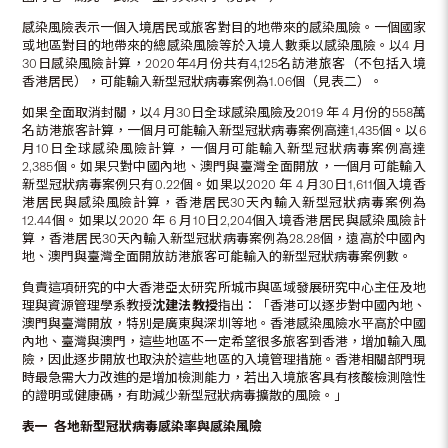
感染風險表示一個入境居民或旅客對目的地帶來的感染風險。一個國家
或地區對目的地帶來的總感染風險等於入境人數乘以感染風險。以4 月
30日感染風險計算，2020年4月份共有4,125名訪港旅客（不包括入境
香港居民），可能輸入新型冠狀病毒案例為1.06個（見表二）。
如果全面取消封關，以4 月30日全球感染風險及2019 年 4 月份的558萬
名訪港旅客計算，一個月可能輸入新型冠狀病毒案例高達1,435個。以6
月10日全球感染風險計算，一個月可能輸入新型冠狀病毒案例高達
2,385個。如果只對中國內地、澳門與臺灣全面開放，一個月可能輸入
新型冠狀病毒案例只有0.22個。如果以2020 年 4 月30日1,611個入境香
港居民與感染風險計算，香港居民30天內輸入新型冠狀病毒案例為
12.44個。如果以2020 年 6 月10日2,204個入境香港居民與感染風險計
算，香港居民30天內輸入新型冠狀病毒案例為28.28個，遠高於中國內
地、澳門與臺灣全面開放訪港旅客可能輸入的新型冠狀病毒案例數。
負責這項研究的中大香港亞太研究所城市與區域發展研究中心主任及地
理與資源管理學系教授
沈建法
教授
指出：「香港可以逐步對中國內地、
澳門與臺灣開放，特別是廣東與深圳等地。香港感染風險水平高於中國
內地、臺灣與澳門，這些地區不一定希望很多旅客到香港，增加輸入風
險，因此逐步開放也取決於這些地區的入境管理措施。香港相關部門現
時最急需大力改進的是增加檢測能力，若出入境旅客具有核酸檢測陰性
的證明或健康碼，有助減少新型冠狀病毒擴散的風險。」
表一 各地新型冠狀病毒感染率與感染風險