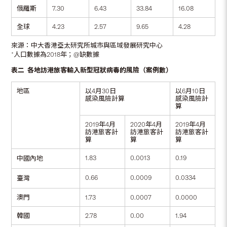
俄羅斯
7.30
6.43
33.84
16.08
全球
4.23
2.57
9.65
4.28
來源：中大香港亞太研究所城市與區域發展研究中心
*人口數據為2018年；@缺數據
表二 各地訪港旅客輸入新型冠狀病毒的風險（案例數）
地區
以4月30日
以6月10日
感染風險計算
感染風險計
算
2019年4月
2020年4月
2019年4月
訪港旅客計
訪港旅客計
訪港旅客計
算
算
算
1.83
0.0013
0.19
中國內地
0.66
0.0009
0.0334
臺灣
澳門
1.73
0.0007
0.0000
韓國
2.78
0.00
1.94