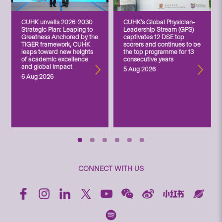
CUHK unveils 2026-2030
CUHK’s Global Physician-
Strategic Plan: Leaping to
Leadership Stream (GPS)
Greatness Anchored by the
captivates 12 DSE top
TIGER framework, CUHK
scorers and continues to be
leaps toward new heights
the top programme for 13
of academic excellence
consecutive years
and global impact
5 Aug 2026
6 Aug 2026
CONNECT WITH US