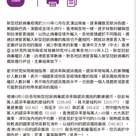
Share
新型冠狀病毒疫情於2019年12月在武漢出現後，逐漸擴散至歐洲各國、
美國與巴西，演變成全球大流行。香港與各地一樣，逐步採取封關與控
制訪港旅客措施，以防止病毒從境外輸入。各地疫情處於不同階段，通
過訪港旅客輸入新型冠狀病毒的風險也不盡相同，開放訪港旅客入境一
定要評估各地的風險，減少對香港的影響。香港中文大學（中大）香港
亞太研究所城市與區域發展研究中心收集各地2019年人口、新型冠狀
病毒確診人數、訪港旅客等數據，對各地訪港旅客輸入新型冠狀病毒的
風險進行評估，主要結果如下。
是次研究採用兩個指標：感染率與感染風險。感染率用每萬人的累積確
診人數計算，表示一個國家或地區受疫情影響的程度。感染風險用現存
確診人數計算，表示現在的感染風險水平，也就是一個入境居民或旅客
可能對目的地帶來感染的風險。
根據6月10日各地新型冠狀病毒感染率與感染風險的數據顯示，目前每
萬人感染率最高的是紐約市（235.64），其次是紐約州（200.77），接
著是美國（62.80）、西班牙（61.91）與武漢（45.43）；而中國內地每
萬人的感染率則較低（0.59）。香港感染率是每萬人1.48個，大大高於
廣東、深圳及內地的平均數，但遠低於全球平均的9.65個。現時感染風
險較高的國家或地區都在海外，以紐約州的感染風險最高（142.80）。
香港6月10日的感染風險（0.07）與各地比較屬偏低水平，但仍高於中
國內地、湖北、武漢、臺灣與澳門（見表一）。