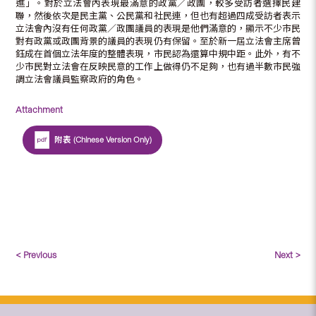
進」。對於立法會內表現最滿意的政黨／政團，較多受訪者選擇民建
聯，然後依次是民主黨、公民黨和社民連，但也有超過四成受訪者表示
立法會內沒有任何政黨／政團議員的表現是他們滿意的，顯示不少市民
對有政黨或政團背景的議員的表現仍有保留。至於新一屆立法會主席曾
鈺成在首個立法年度的整體表現，市民認為還算中規中距。此外，有不
少市民對立法會在反映民意的工作上做得仍不足夠，也有過半數市民強
調立法會議員監察政府的角色。
Attachment
附表 (Chinese Version Only)
< Previous
Next >