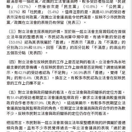
最滿意哪一個政黨／政團的立法會議員時，較多受訪者指出是「民建
聯」（13.7%），然後依次是「民主黨」（10.8%）、「公民黨」
（8.7%）和「社民連」（5.4%）。值得注意的是，高達40.9%的受訪者
表示沒有任何政黨／政團立法會議員能令他們滿意，反映不少市民對政
黨／政團在立法會的表現仍有保留（見表三）。
（三）對立法會主席表現的評價。至於新一屆立法會主席曾鈺成在首個
立法年度的整體表現，市民認為尚算中規中距，有過半數的受訪者
（53.6%）認為其表現屬於「普通」，而表示「滿意」及「不滿意」的
分別為23.9%和18.8%，回答「滿意」的百分比較「不滿意」的高出約
五個百分點（見表四）。
（四）對立法會在反映民意的工作上是否足夠的看法。立法會作為本地
最主要的民意機構，在反映民意的工作上做得是否足夠呢？調查結果顯
示，有42.1%的受訪者認為「不足夠」，36.9%表示「普通」，覺得「足
夠」的有18.4%（見表五）。換言之，有較多市民認為立法會在反映民
意的工作上仍嫌不足。
（五）對立法會與政府關係的看法。在立法會與政府關係的定位方面，
有51.4%的受訪者期望立法會議員監察政府，要求立法會議員較重視與
政府合作者亦有37.9%（見表六）。這結果顯示，有較多市民期望立法
會議員加強其監察政府的角色，但期望立法會議員與政府合作的亦為數
不少，反映市民對立法會與政府關係的定位仍存在不同看法。
總括而言，市民對新一屆立法會首個立法年度整體表現的評價屬於普通
傾向負面，且有不少市民覺得過去一年立法會議員的表現「過於激