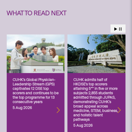
WHAT TO READ NEXT
CUHK’s Global Physician-
CUHK admits half of
Leadership Stream (GPS)
HKDSE’s top scorers
captivates 12 DSE top
attaining 5** in five or more
scorers and continues to be
subjects 2,855 students
the top programme for 13
admitted through JUPAS,
consecutive years
demonstrating CUHK’s
broad appeal across
5 Aug 2026
medicine, STEM, business,
and holistic talent
pathways
5 Aug 2026