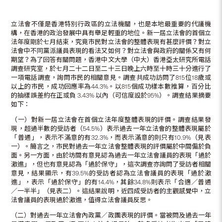
立法會不僅是香港特別行政區的立法機關，也是本地最重要的代議機
構，在香港的政治發展中具有舉足輕重的地位。新一屆立法會的首個立
法年度剛於七月結束，究竟市民對立法會的整體表現有甚麼評價？對立
法會中不同黨派議員表現的看法又如何？對立法會與政府的關係又有何
期望？為了回答有關問題，香港中文大學（中大）香港亞太研究所電話
調查研究室，於七月二十二日至二十三日晚上六時至十時三十分進行了
一項電話調查，詢問市民的相關意見。調查共成功訪問了815位18歲或
以上的市民，成功回應率為44.3%。以815個成功樣本數推算，百分比
的抽樣誤差約在正或負 3.43% 以內（可信度設於95%）。調查結果摘要
如下：
（一）對新一屆立法會在首個立法年度整體表現的評價。調查結果發
現，超過半數的受訪者（54.5%）表示過去一年立法會的整體表現屬於
「普通」，表示不滿意的有32.3%，而表示滿意的則只有10.9%（見表
一）。簡言之，市民對過去一年立法會整體表現的評價屬於中間偏於負
面。另一方面，由於坊間有意見認為過去一年立法會議員的表現「過於
激進」，但也有意見認為「過於保守」，這次調查亦詢問了受訪者相關
意見，結果顯示，有39.5%的受訪者認為立法會議員的表現「過於激
進」，表示「過於保守」的有14.4%，其餘34.8%則表示「合適／普通
／一半半」（見表二）。這結果說明，近四成受訪者的主觀感覺中，立
法會議員的表現過於激進，值得立法會議員反思。
（二）對過去一年立法會內政黨／政團表現的評價。當被問及過去一年