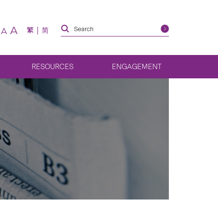
A
繁
简
A
RESOURCES
ENGAGEMENT