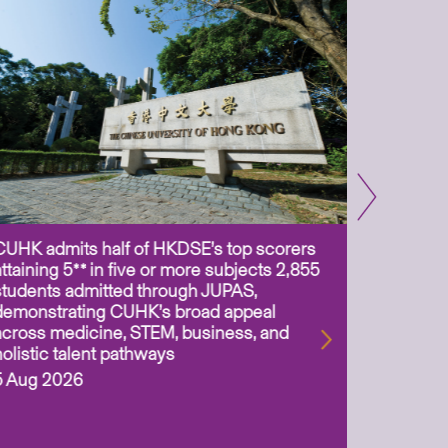
CUHK admits half of HKDSE’s top scorers
CUHK app
attaining 5** in five or more subjects 2,855
scientis
students admitted through JUPAS,
as Assoc
demonstrating CUHK’s broad appeal
31 Jul 2
across medicine, STEM, business, and
holistic talent pathways
5 Aug 2026