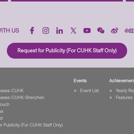
ITH US
Request for Publicity (For CUHK Staff Only)
Events
Achievemen
leases-CUHK
Event List
Yearly Re
leases-CUHK-Shenzhen
Features
Touch
ws
st
r Publicity (For CUHK Staff Only)