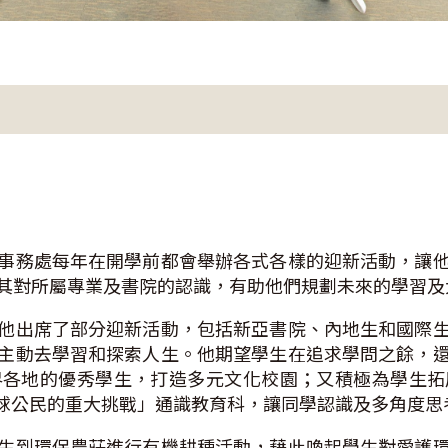
事務處每年在開學前都會舉辦各式各樣的迎新活動，讓
其對所屬專業及書院的認識，有助他們規劃未來的學習
他出席了部分迎新活動，包括新亞書院、內地生和國際
主動去學習和探索人生。他期望學生在追求學問之餘，
界各地的優秀學生，打造多元文化校園；又積極為學生拓
全球公民的重大挑戰」通識教育科，讓同學認識及多角度
生到環保農莊進行有機耕種活動，藉此喚起學生對愛護