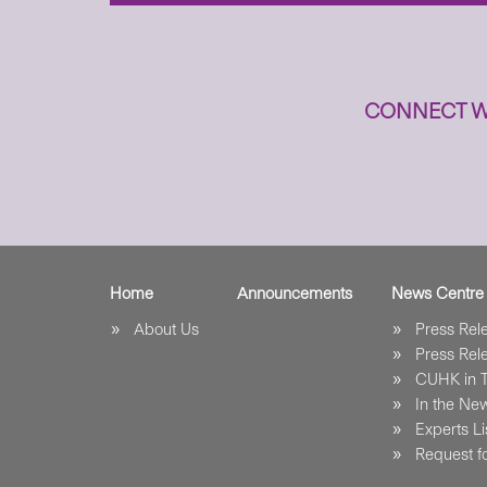
CONNECT W
Home
Announcements
News Centre
About Us
Press Re
Press Re
CUHK in 
In the Ne
Experts Li
Request fo