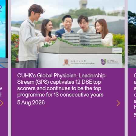
CUHK’s Global Physician-Leadership
Stream (GPS) captivates 12 DSE top
w
scorers and continues to be the top
l
programme for 13 consecutive years
5 Aug 2026