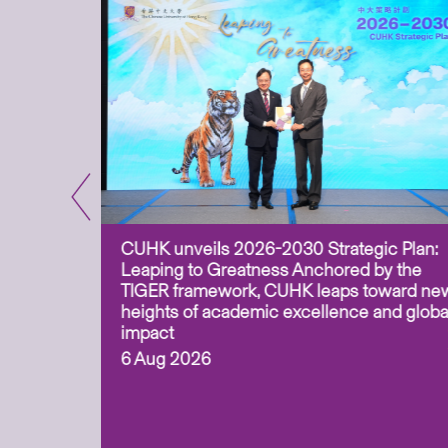
CUHK unveils 2026-2030 Strategic Plan:
for
Leaping to Greatness Anchored by the
overy
TIGER framework, CUHK leaps toward ne
ing soil
heights of academic excellence and globa
ism,
impact
6 Aug 2026
to
n