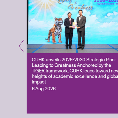
CUHK unveils 2026-2030 Strategic Plan:
for
Leaping to Greatness Anchored by the
overy
TIGER framework, CUHK leaps toward ne
ing soil
heights of academic excellence and globa
ism,
impact
6 Aug 2026
to
n