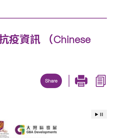
訊 （Chinese
Share