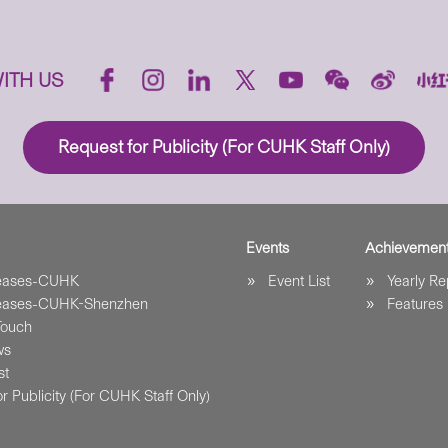
ITH US
Request for Publicity (For CUHK Staff Only)
Events
Achievemen
leases-CUHK
Event List
Yearly Re
leases-CUHK-Shenzhen
Features
Touch
ws
st
r Publicity (For CUHK Staff Only)