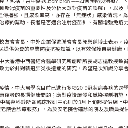
，包括「當中醫遇上omicron ——如何預防與治療?
種新冠疫苗的重要性及分析大眾對疫苗的誤解」，以及
株不但傳播強，且感染率高，亦存在「無症狀」感染情況
治療的幫助、長者是否適合注射疫苗針、有關增強免疫
校友會會長、中外企業促進聯會會長郭碧蓮博士表示，
民提供免費的專業防疫抗疫知識，以有效保護自身健康，
中大香港中西醫結合醫學研究所創所所長胡志遠教授致
致力於針對新冠肺炎後遺症的研究，希望是次知識分享
疫情，中大醫學院目前已進行多項2019冠狀病毒病的跨
康復者的長期健康問題；應對疫情爆發和感染控制措施
中醫專科診所暨臨床教研中心則於3月上旬起提供網上
-安老院舍診療服務」，為於安老院舍確診的院友及職員