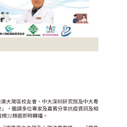
港澳大灣區校友會、中大深圳研究院及中大粵
會」，邀請多位專家及嘉賓分享抗疫資訊及相
視32頻道即時轉播。