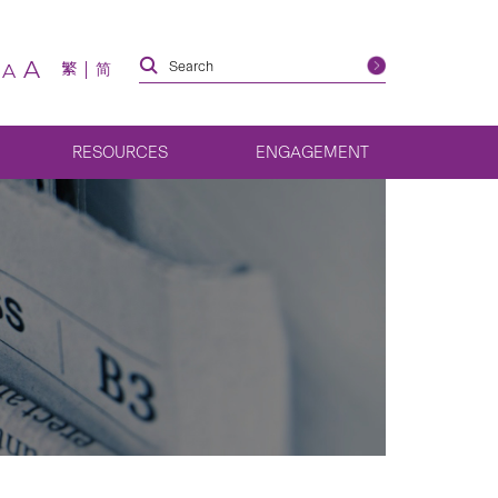
A
繁
简
A
RESOURCES
ENGAGEMENT