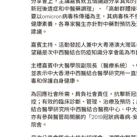
分享會上，主講嘉賓就五個議題分享真知灼見
新冠後遺症和中醫藥調理」、「高齡群體接
要以omicron病毒株傳播為主，其病毒
健康素養，各專家醫生亦針對中藥對預防及
建議。
嘉賓主持、活動發起人兼中大粵港澳大灣區
望藉是次中西醫結合防疫知識分享會能為市
主禮嘉賓中大醫學院副院長（醫療系統）、
並表示中大香港中西醫結合醫學研究所一直
毒和保護自身健康。
為回應社會所需，肩負社會責任，抗擊新冠
控；有效的臨床診斷、管理、治療及預防；
結合醫學研究所中西醫結合醫務中心、中大
亦有參與醫管局開展的「2019冠狀病毒病
院舍。