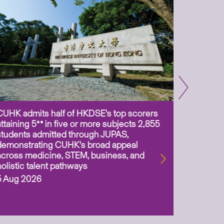
CUHK admits half of HKDSE’s top scorers
CUHK app
attaining 5** in five or more subjects 2,855
scientis
students admitted through JUPAS,
as Assoc
demonstrating CUHK’s broad appeal
31 Jul 2
across medicine, STEM, business, and
holistic talent pathways
5 Aug 2026