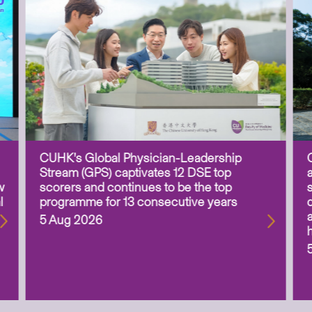
CUHK’s Global Physician-Leadership
Stream (GPS) captivates 12 DSE top
w
scorers and continues to be the top
l
programme for 13 consecutive years
5 Aug 2026