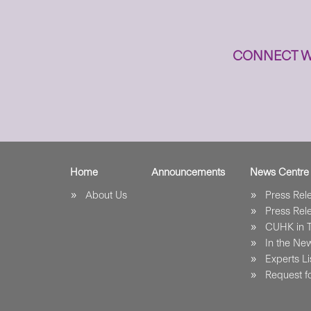
CONNECT W
Home
Announcements
News Centre
About Us
Press Re
Press Re
CUHK in 
In the Ne
Experts Li
Request fo