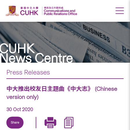
CUHK
News Centre
Press Releases
中大推出校友日主題曲《中大志》 (Chinese
version only)
30 Oct 2020
Share