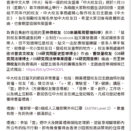
香港中文大學（中大）每年一度的校友盛事「中大校友日」將於11月28
日（星期六）首次移師網上舉行。為喚醒大家對校園生活的回憶，並連
結不同年代的校友，中大校友事務處精心製作校友日主題曲《中大
志》，旨在鼓勵校友報名參加中大校友日，希望大家日後每逢聽到此
曲，也會期望這個年度盛事。
負責召集創作班底的
王仲傑
校友
（
03
崇基風險管理科學）
表示：「接
到校友事務處委託時，立刻在Facebook 貼文廣發邀請，我認識很多音
樂人，但不知道哪位是校友，貼文一出反應相當踴躍，很多人舉手幫
忙，就像是一次小型校友日，變成校友重聚的地方。」校友事務處最終
邀得
曾奕文
校友
（
14
研究院歷史哲學博士）
作曲、
曹棨量
校友
（
08
研
究院法律博士
/ 09
研究院法學專業證書
/ 14
研究院音樂）
編曲，而
王仲
傑
校友
則負責填詞。經歷五個多月的籌備及製作，主題曲音樂視頻現已
正式推出：
https://bit.ly/2HHQQYL
中大校友日當天的節目非常豐富，包括：開幕禮暨校友日主題曲特別版
首播、校友「疫」情交流站、「e‧家」實驗室、「家+健康」講座、
「雲」遊中大（方健儀校友聲音導航）、「音樂‧家‧創作」工作坊，
以及網上互動區。歡迎各位中大校友在網上登記報名，凡成功登記者將
獲得豐富禮遇：
禮遇1：獲郵寄一套5個成人三層即棄外科口罩（ASTM Level 2）。數量
有限，先到先得，額滿即止。
禮遇2：參加「雲」遊中大及開幕禮兩個指定環節，並留意相關環節內
所公布的指示行動，即有機會獲得由香港沙田凱悅酒店贊助的住宿禮