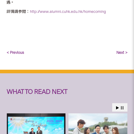
遇。
詳情請參閱：
http://www.alumni.cuhk.edu.hk/homecoming
< Previous
Next >
WHAT TO READ NEXT