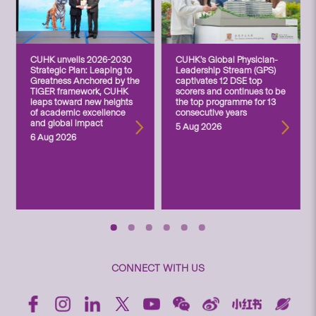
CUHK unveils 2026-2030
CUHK’s Global Physician-
Strategic Plan: Leaping to
Leadership Stream (GPS)
Greatness Anchored by the
captivates 12 DSE top
TIGER framework, CUHK
scorers and continues to be
leaps toward new heights
the top programme for 13
of academic excellence
consecutive years
and global impact
5 Aug 2026
6 Aug 2026
CONNECT WITH US