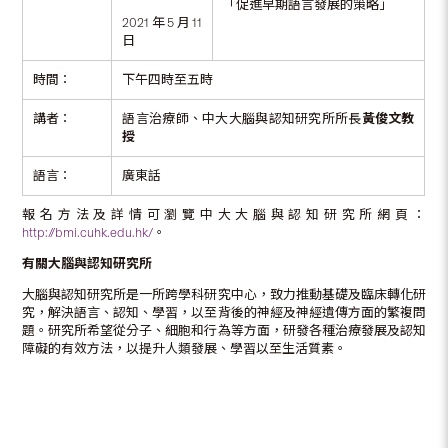
「促進早期語言發展的策略」
2021年5月11
日
時間：
下午四時至五時
講者：
語言治療師、中大大腦與認知研究所所長
黃俊文教
授
語言：
廣東話
報名方法及詳情可瀏覽中大大腦與認知研究所網頁：
http://bmi.cuhk.edu.hk/
。
有關
大腦與認知研究所
大腦與認知研究所是一所跨學科研究中心，致力推動基礎及臨床轉化研
究，解決語言、認知、學習，以至背後的神經及神經遺傳方面的繁複問
題。研究所希望從分子、細胞和行為等方面，研發各種治療發展及認知
障礙的有效方法，以提升人類發展、學習以至生活質素。