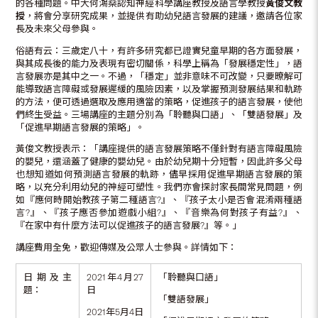
的各種問題。中大何鴻燊認知神經科學講座教授及語言學教授
黃俊文教
授
，將會分享研究成果，並提供有助幼兒語言發展的建議，邀請各位家
長及未來父母參與。
俗語有云：三歲定八十，有許多研究都已證實兒童早期的各方面發展，
與其成長後的能力及表現有密切關係，科學上稱為「發展穩定性」，語
言發展亦是其中之一。不過，「穩定」並非意味不可改變，只要暸解可
能導致語言障礙或發展遲緩的風險因素，以及掌握預測發展結果和軌跡
的方法，便可透過選取及應用適當的策略，促進孩子的語言發展，使他
們終生受益。三場講座的主題分別為「聆聽與口語」、「雙語發展」及
「促進早期語言發展的策略」。
黃俊文教授表示：「講座提供的語言發展策略不僅針對有語言障礙風險
的嬰兒，還涵蓋了健康的嬰幼兒。由於幼兒期十分短暫，因此許多父母
也想知道如何預測語言發展的軌跡，儘早採用促進早期語言發展的策
略，以充分利用幼兒的神經可塑性。我們亦會探討家長間常見問題，例
如『應何時開始教孩子第二種語言?』、『孩子太小是否會混淆兩種語
言?』、『孩子應否參加遊戲小組?』、『音樂為何對孩子有益?』、
『在家中有什麼方法可以促進孩子的語言發展?』等。」
講座費用全免，歡迎傳媒及公眾人士參與。詳情如下：
日期及主
2021年4月27
「聆聽與口語」
題：
日
「雙語發展」
2021年5月4日