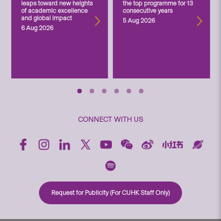
leaps toward new heights
the top programme for 13
of academic excellence
consecutive years
and global impact
5 Aug 2026
6 Aug 2026
CONNECT WITH US
Request for Publicity (For CUHK Staff Only)