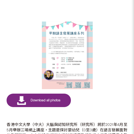
香港中文大學（中大）大腦與認知研究所（研究所）將於2021年4月至
5月舉辦三場網上講座，主題是探討嬰幼兒（0至3歲）在語言發展面對