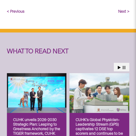
< Previous
Next >
WHAT TO READ NEXT
CUHK unveils 2026-2030
CUHK’s Global Physician-
Strategic Plan: Leaping to
Leadership Stream (GPS)
Greatness Anchored by the
captivates 12 DSE top
TIGER framework, CUHK
scorers and continues to be