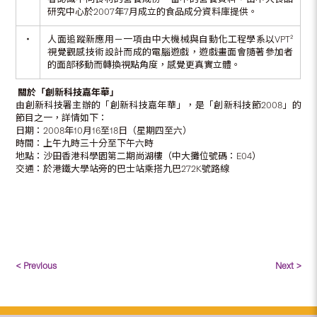
研究中心於2007年7月成立的食品成分資料庫提供。
‧
人面追蹤新應用－一項由中大機械與自動化工程學系以VPT²
視覺觀感技術設計而成的電腦遊戲，遊戲畫面會隨著參加者
的面部移動而轉換視點角度，感覺更真實立體。
關於「創新科技嘉年華」
由創新科技署主辦的「創新科技嘉年華」，是「創新科技節2008」的
節目之一，詳情如下：
日期：2008年10月16至18日（星期四至六）
時間：上午九時三十分至下午六時
地點：沙田香港科學園第二期尚湖樓（中大攤位號碼：E04）
交通：於港鐵大學站旁的巴士站乘搭九巴272K號路線
< Previous
Next >