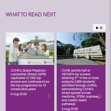
WHAT TO READ NEXT
CUHK’s Global Physician-
CUHK admits half of
Leadership Stream (GPS)
HKDSE’s top scorers
captivates 12 DSE top
attaining 5** in five or more
scorers and continues to be
subjects 2,855 students
the top programme for 13
admitted through JUPAS,
consecutive years
demonstrating CUHK’s
broad appeal across
5 Aug 2026
medicine, STEM, business,
and holistic talent
pathways
5 Aug 2026