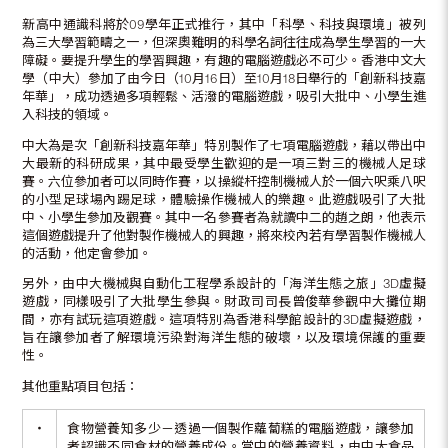
新高中通識科將於09學年正式推行，其中「科學、科技與環境」被列
為三大學習範疇之一，但深奧難明的科學名詞往往成為學生學習的一大
障礙。要提升學生的學習興趣，有趣的電腦遊戲必不可少。香港中文大
學（中大）參加了由今日（10月16日）至10月18日舉行的「創新科技嘉
年華」，成功透過多項輕鬆、活潑的電腦遊戲，吸引大批中、小學生進
入科技的領域。
中大為是次「創新科技嘉年華」特別製作了七項電腦遊戲，藉以帶出中
大最新的科研成果，其中最受學生歡迎的是一項三對三的機械人足球
賽。六位參加者可以同時作賽，以操縱杆控制機械人於一個六呎乘八呎
的小型足球場內踢足球，體驗操作機械人的樂趣。此遊戲吸引了大批
中、小學生參加及觀賽。其中一名參賽者為就讀中二的趙之朗，他表示
這個遊戲提升了他對製作機械人的興趣，將來校內若有學習製作機械人
的活動，他定會參加。
另外，由中大機械與自動化工程學系設計的「海洋生態之旅」3D虛擬
遊戲，同樣吸引了大批學生參與。財政司司長曾俊華參觀中大攤位期
間，亦有試玩這項遊戲。這項特別為香港科學館設計的3D虛擬遊戲，
旨在讓參加者了解環境污染對海洋生態的破壞，以及環境保護的重要
性。
其他重點項目包括：
‧
食物營養知多少－透過一個製作蘿蔔糕的電腦遊戲，讓參加
者認識不同食材的營養成份。當中的營養資料，由中大食品