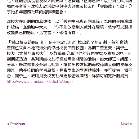
化、照顧患病長者及家人的要訣、怎樣建立正向思維、以至到社區探訪
獨居長者等。沈校友於活動中與中大師生及校友作「零距離」互動，分
享她多年服務社區的經驗和體會。
沈校友在計劃的閉幕典禮上以「透視生死與正向真諦」為題的專題演講
作總結，並勉勵中大人：「你不能改變別人或外在環境，但你可以選擇
改變自己的態度，活在當下，珍惜所有。」
「傑出校友訪問計劃」是中大於2018年推出的全新計劃，每年邀請一
至兩位來自本地或海外的傑出校友回到校園，為期三至五天，與學生、
校友（尤其年青校友） 及教職員分享他們的行內睿智及真知灼見。計
劃期望透過一系列與該校友行業或專業相關的活動，如大師班、講座、
分享、聯誼聚會及外展活動等，讓傑出校友協助母校延續大學的使命及
願景，助長校園的學術風氣，豐富學生的學習體驗外，亦可提供一個平
台，讓學生、教職員及校友社群更緊密及團結。詳情可瀏覽計劃網頁：
http://www.alumni.cuhk.edu.hk/darp
。
< Previous
Next >