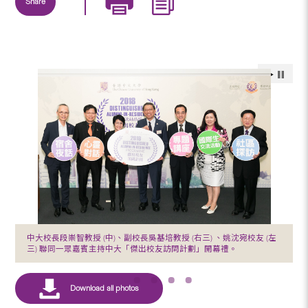
Share
中大校長段崇智教授 (中)、副校長吳基培教授 (右三) 、姚沈宛校友 (左
三) 聯同一眾嘉賓主持中大「傑出校友訪問計劃」開幕禮。