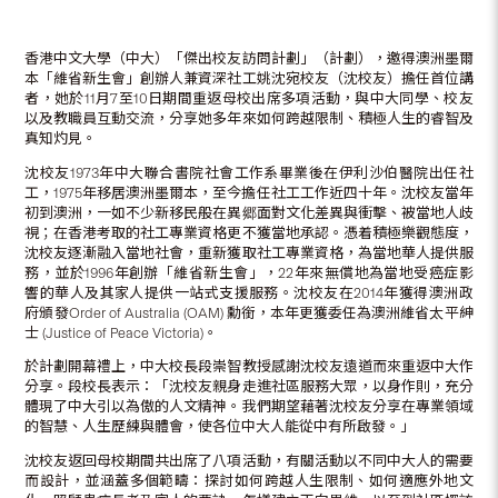
香港中文大學（中大）「傑出校友訪問計劃」（計劃），邀得澳洲墨爾
本「維省新生會」創辦人兼資深社工姚沈宛校友（沈校友）擔任首位講
者，她於11月7至10日期間重返母校出席多項活動，與中大同學、校友
以及教職員互動交流，分享她多年來如何跨越限制、積極人生的睿智及
真知灼見。
沈校友1973年中大聯合書院社會工作系畢業後在伊利沙伯醫院出任社
工，1975年移居澳洲墨爾本，至今擔任社工工作近四十年。沈校友當年
初到澳洲，一如不少新移民般在異郷面對文化差異與衝擊、被當地人歧
視；在香港考取的社工專業資格更不獲當地承認。憑着積極樂觀態度，
沈校友逐漸融入當地社會，重新獲取社工專業資格，為當地華人提供服
務，並於1996年創辦「維省新生會」，22年來無償地為當地受癌症影
響的華人及其家人提供一站式支援服務。沈校友在2014年獲得澳洲政
府頒發Order of Australia (OAM) 勳銜，本年更獲委任為澳洲維省太平紳
士 (Justice of Peace Victoria)。
於計劃開幕禮上，中大校長段崇智教授感謝沈校友遠道而來重返中大作
分享。段校長表示：「沈校友親身走進社區服務大眾，以身作則，充分
體現了中大引以為傲的人文精神。我們期望藉著沈校友分享在專業領域
的智慧、人生歷練與體會，使各位中大人能從中有所啟發。」
沈校友返回母校期間共出席了八項活動，有關活動以不同中大人的需要
而設計，並涵蓋多個範疇：探討如何跨越人生限制、如何適應外地文