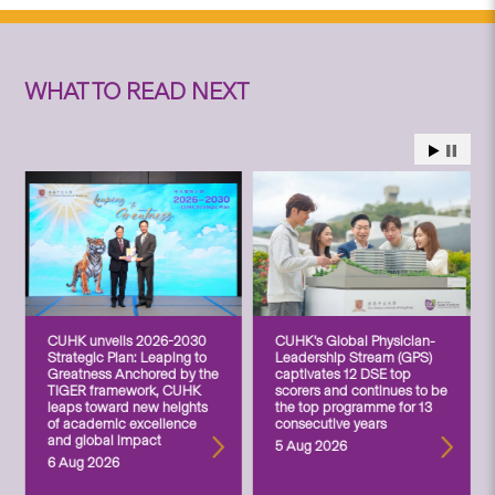
WHAT TO READ NEXT
CUHK unveils 2026-2030
CUHK’s Global Physician-
Strategic Plan: Leaping to
Leadership Stream (GPS)
Greatness Anchored by the
captivates 12 DSE top
TIGER framework, CUHK
scorers and continues to be
leaps toward new heights
the top programme for 13
of academic excellence
consecutive years
and global impact
5 Aug 2026
6 Aug 2026