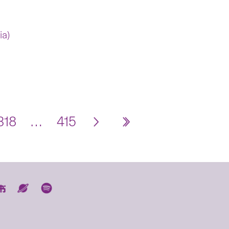
ia)
318
…
415