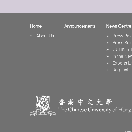
Home
Announcements
News Centre
About Us
Press Re
Press Re
CUHK in 
In the Ne
Experts Li
Request fo