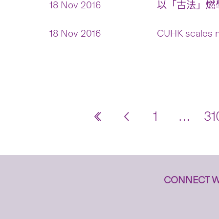
18 Nov 2016
以「古法」燃學
18 Nov 2016
CUHK scales n
1
…
31
CONNECT W