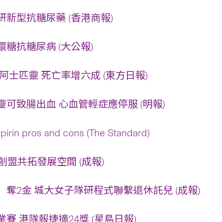
新型抗糖尿藥 (香港商報)
糖抗糖尿病 (大公報)
阿士匹靈 死亡率增六成 (東方日報)
可致腸出血 心血管輕症應停服 (明報)
pirin pros and cons (The Standard)
創盟共拓發展空間 (成報)
奪2金 城大女子隊研程式聯繫退休託兒 (成報)
賽 港隊報捷摘24獎 (星島日報)