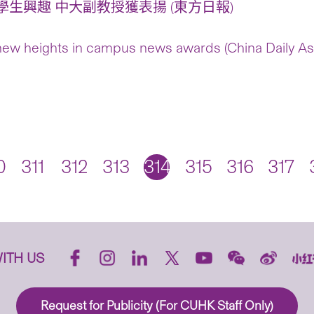
生興趣 中大副教授獲表揚 (東方日報)
ew heights in campus news awards (China Daily As
0
311
312
313
314
315
316
317
ITH US
Request for Publicity (For CUHK Staff Only)