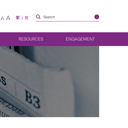
A
繁
简
A
RESOURCES
ENGAGEMENT