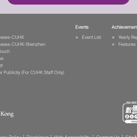
Events
Achievemen
leases-CUHK
Event List
Yearly Re
leases-CUHK-Shenzhen
Features
Touch
ws
st
r Publicity (For CUHK Staff Only)