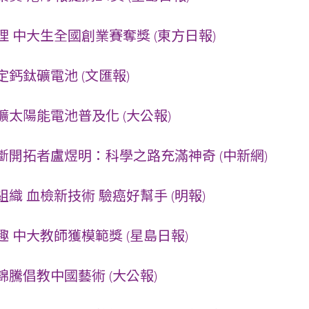
 中大生全國創業賽奪獎 (東方日報)
鈣鈦礦電池 (文匯報)
太陽能電池普及化 (大公報)
斷開拓者盧煜明：科學之路充滿神奇 (中新網)
織 血檢新技術 驗癌好幫手 (明報)
 中大教師獲模範獎 (星島日報)
騰倡教中國藝術 (大公報)