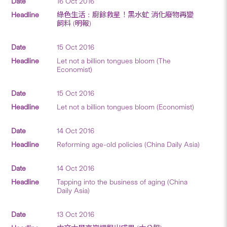
16 Oct 2016
綠色生活﹕廚餘救星！黑水虻 消化廢物再變
飼料 (明報)
15 Oct 2016
Let not a billion tongues bloom (The
Economist)
15 Oct 2016
Let not a billion tongues bloom (Economist)
14 Oct 2016
Reforming age-old policies (China Daily Asia)
14 Oct 2016
Tapping into the business of aging (China
Daily Asia)
13 Oct 2016