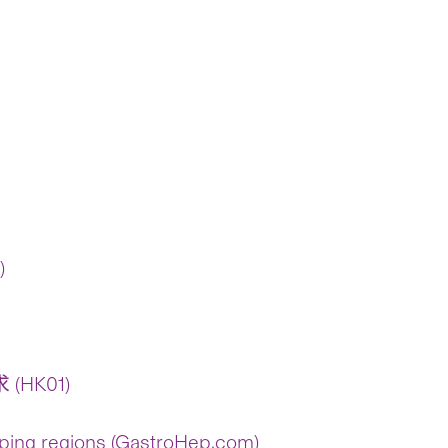
)
HK01)
oping regions (GastroHep.com)