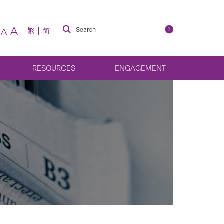
A
繁
简
A
RESOURCES
ENGAGEMENT