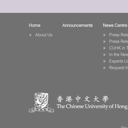
Home
Announcements
News Centre
About Us
Press Re
Press Re
CUHK in 
In the Ne
Experts Li
Request fo