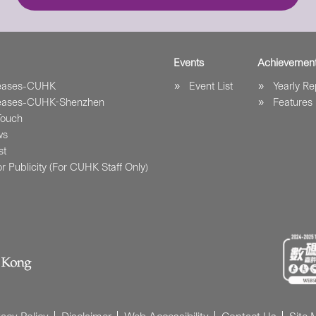
Events
Achievemen
leases-CUHK
Event List
Yearly Re
leases-CUHK-Shenzhen
Features
Touch
ws
st
r Publicity (For CUHK Staff Only)