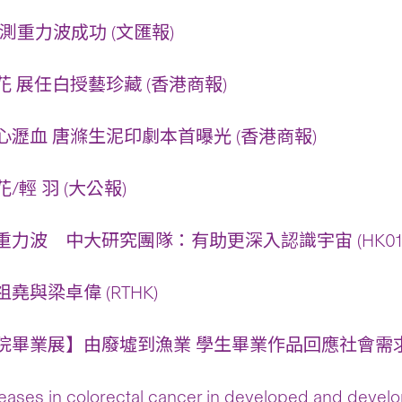
三測重力波成功 (文匯報)
 展任白授藝珍藏 (香港商報)
瀝血 唐滌生泥印劇本首曝光 (香港商報)
輕 羽 (大公報)
力波 中大研究團隊：有助更深入認識宇宙 (HK01
祖堯與梁卓偉 (RTHK)
畢業展】由廢墟到漁業 學生畢業作品回應社會需求 (
eases in colorectal cancer in developed and devel