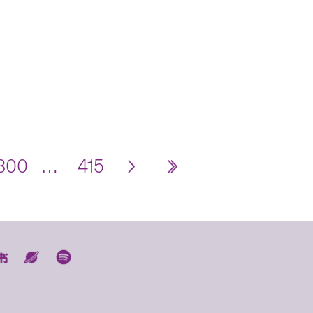
300
…
415