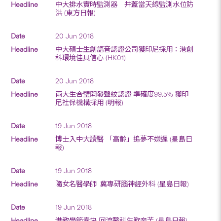
中大排水實時監測器 井蓋當天線監測水位防
洪 (東方日報)
20 Jun 2018
中大碩士生創語音認證公司獲印尼採用：港創
科環境佳具信心 (HK01)
20 Jun 2018
兩大生合璧開發聲紋認證 準確度99.5% 獲印
尼社保機構採用 (明報)
19 Jun 2018
博士入中大讀醫 「高齡」追夢不嫌遲 (星島日
報)
19 Jun 2018
隨女名醫學師 冀專研腦神經外科 (星島日報)
19 Jun 2018
港教學節奏快 回流醫科生歎辛苦 (星島日報)