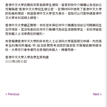
香港中文大學近期收到家長與學生通知，留意到有中介機構以及培訓公
司聲稱是“香港中文大學招生辦公室”，宣傳材料中使用了香港中文大學
的名稱和標誌，假冒香港中文大學官方身份，並指可以代客申請香港中
文大學本科或碩士課程。
香港中文大學嚴正聲明，本校並未與任何中介機構及培訓公司開展招生
合作項目，並沒有委託任何中介機構代為招生或錄取學生，本校保留追
究有關人士法律責任的權利。
有意報讀香港中文大學的非本地人士必須向大學直接遞交申請，內地高
考生則需向所屬省/市/自治區教育考試院於提前批次填報誌願申請本
校，大學亦只會考慮符合資格的申請人，擇優而錄。
香港中文大學入學及學生資助處
2023年3月30日
< Previous
Next >