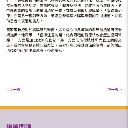
近年，黃教授和他的團隊已經開始研究新的治療方法，以改善中風後殘
疾患者的活動功能。其團隊發現「體外反搏法」能改善腦血流供應，令
中風患者的腦部血流量增加約一成，或有助修復功能障礙。「腦磁激治
療」亦是另一種創新方法，通過重新連接大腦與身體的受損通道，來協
助患者恢復活動能力。
黃家星教授
對於獲獎感到鼓舞，亦有信心中風療法的發展能透過研究繼
續進步
。
他表示：「值得注意的是，結合兩種創新療法或會產生協同效
應，一方面增加血液流向腦部，另一方面則恢復肢體和大腦之間的交
流。我們希望藉着這些新方法，為那些經已接受最佳的治療，卻仍然出
現殘疾情況的中風患者，帶來曙光。」
< 上一頁
下一頁 >
繼續閱讀