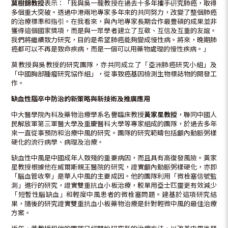
莫樹錦教授
表示：「我與吳一龍教授在過去十多年攜手硏究肺癌，取得
多個重大突破。透過中港兩地專家多年來的共同努力，改變了整個肺癌
的治療標準和指引。在我看來，與內地專家長期合作最豐碩的成果並非
獲得這個國家獎項，而是與一眾學者建立了互敬、互信及互重的友誼。
我們將繼續致力研究，目的是希望肺癌能夠變成慢性病。將來，晚期肺
癌都可以不再是致命疾病，而是一個可以用藥物處理的慢性疾病。」
莫教授與吳教授的研究團隊，亦共同成立了「亞洲肺癌研究小組」及
「中國胸部腫瘤研究協作組」，從事致癌基因檢測生物標誌物的開發工
作。
缺血性腦卒中防治的新策略與新技術及推廣應用
中大醫學院內科及藥物治療學系名譽臨床教授
黃家星教授
，聯同中國人
民解放軍第三軍醫大學及重慶醫科大學等專家組成的團隊，於過去多年
來一直從事預防和治療中風的研究。團隊的研究範疇包括顱內動脈粥樣
硬化的流行病學、病理及治療。
缺血性中風是中國成年人致殘的重要病因，而且具有高復發風險。黃家
星教授根據他在威爾斯親王醫院的研究，證實顱內動脈粥樣硬化，亦即
「腦血管收窄」是華人中風的主要成因。他的團隊利用「微栓塞信號監
測」進行的研究，證實雙重抗血小板治療，較單用亞士匹靈更有效減少
「短暫性腦缺血」和輕度中風患者的微栓塞問題。建基於這項研究結
果，隨後的研究證實雙重抗血小板藥物治療是針對輕微中風的最佳治療
方案。