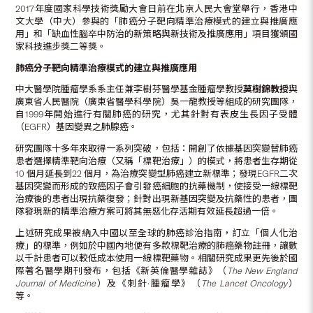
2017年度國家科學技術獎勵大會日前在北京人民大會堂舉行，香港中
文大學（中大）參與的「肺癌分子靶向精準治療模式的建立與推廣應
用」和「缺血性腦卒中防治的新策略與新技術及推廣應用」項目獲頒國
家科技進步獎二等獎。
肺癌分子靶向精準治療模式的建立與推廣應用
中大醫學院腫瘤學系系主任兼李樹芬醫學基金腫瘤學教授
莫樹錦教授
與
廣東省人民醫院（廣東省醫學科學院）吳一龍教授等組成的研究團隊，
自1999年開始進行有關肺癌的研究，尤其針對有表皮生長因子受體
（EGFR）基因變異之肺腺癌。
研究團隊十多年來取得一系列突破，包括：開創了依據基因突變替肺癌
患者選擇精準靶向治療（又稱「標靶治療」）的模式，將患者生存期從
10 個月延長到22 個月，為治療突變型肺癌建立新標準；發現EGFR二次
基因突變而形成的致癌因子會引發癌細胞的抗藥機制，使接受一線標靶
治療後的患者出現抗藥復發；針對出現新基因突變及抗藥性的患者，團
隊發現新的精準治療方案可將其無惡化存活期有效延長超過一倍。
上述研究成果被納入中國以至全球的肺癌診治指南，訂立「個人化治
療」的標準，例如於中國內地便有多款標靶治療的肺癌藥物註冊，讓數
以千計患者可以較低成本使用一線標靶藥物。相關研究成果更先後於國
際著名醫學期刊發布，包括《新英倫醫學雜誌》（
The New England
Journal of Medicine
）及《刺針·腫瘤學》（
The Lancet Oncology
）
等。