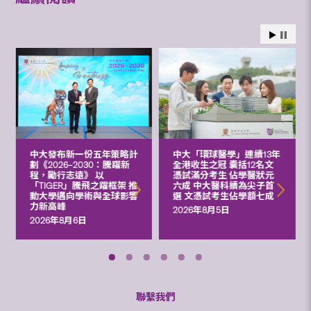
中大發布新一份五年策略計
中大「環球醫學」連續13年
劃《2026‒2030：騰躍新
全港收生之冠 囊括12名文
程，勵行志遠》 以
憑試滿分考生 佔學醫狀元
「TIGER」騰飛之躍框架 推
六成 中大醫科續為尖子首
動大學邁向學術與全球影響
選 文憑試考生佔學額七成
力新高峰
2026年8月5日
2026年8月6日
聯繫我們