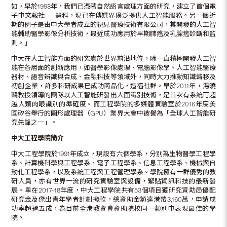
如，早於1998年，我們已憑著自然語言處理方面的研究，建立了首個電
子中文報社——慧科，現已在傳媒界廣泛提供人工智能服務。另一個近
期的例子是由中大學者成立的視見醫療技術有限公司，其開發的人工智
能輔助醫學影像分析技術，最近成功應用於早期肺癌及乳腺癌診斷和監
測。」
中大在人工智能方面的研究處於世界前沿地位，除一直積極開發人工智
能在各層面的創新應用，如醫學影像處理、電腦影像學、人工智能醫療
器材、語音辨識與合成、金融科技等領域外，同時大力推動知識轉移及
初創企業，許多科研成果已成功商品化，造福社群。早於2011年，湯曉
鷗教授領導的團隊以人工智能研發出人面識別技術，是首次有系統可超
越人類肉眼識別的準確度。而工程學院的多媒體實驗室於2016年度美
國矽谷舉行的圖形處理器（GPU）業界大會中被譽為「全球人工智能研
究先鋒之一」。
中大工程學院簡介
中大工程學院於1991年成立，現設有六個學系，分別為生物醫學工程學
系、計算機科學與工程學系、電子工程學系、信息工程學系、機械與自
動化工程學系，以及系統工程與工程管理學系。學院擁有一群優秀的教
研人員，亦有世界一流的研究實驗室與設備，緊貼資訊科技的最新發
展。單在2017-18年度，中大工程學院共有53個項目獲研究資助局優配
研究金及傑出青年學者計劃撥款，總資助金額達港幣3,160萬，申請成
功率超過五成，為目前全港教資會資助院校同一類別中表現最佳的學
院。