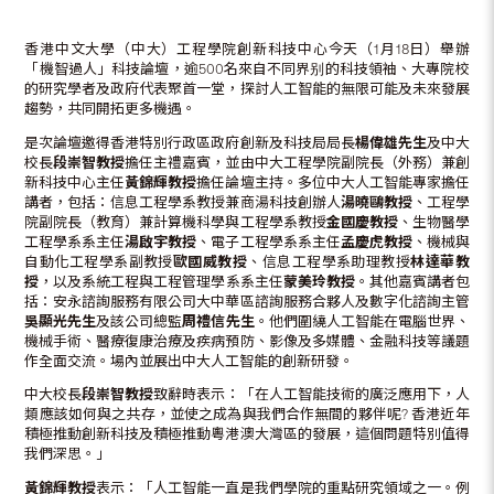
香港中文大學（中大）工程學院創新科技中心今天（1月18日）舉辦
「機智過人」科技論壇，逾500名來自不同界别的科技領袖、大專院校
的研究學者及政府代表聚首一堂，探討人工智能的無限可能及未來發展
趨勢，共同開拓更多機遇。
是次論壇邀得香港特別行政區政府創新及科技局局長
楊偉雄先生
及中大
校長
段崇智教授
擔任主禮嘉賓，並由中大工程學院副院長（外務）兼創
新科技中心主任
黃錦輝教授
擔任論壇主持。多位中大人工智能專家擔任
講者，包括：信息工程學系教授兼商湯科技創辦人
湯曉鷗教授
、工程學
院副院長（教育）兼計算機科學與工程學系教授
金國慶教授
、生物醫學
工程學系系主任
湯啟宇教授
、電子工程學系系主任
孟慶虎教授
、機械與
自動化工程學系副教授
歐國威教授
、信息工程學系助理教授
林達華教
授
，以及系統工程與工程管理學系系主任
蒙美玲教授
。其他嘉賓講者包
括：安永諮詢服務有限公司大中華區諮詢服務合夥人及數字化諮詢主管
吳顯光先生
及該公司總監
周禮信先生
。他們圍繞人工智能在電腦世界、
機械手術、醫療復康治療及疾病預防、影像及多媒體、金融科技等議題
作全面交流。場內並展出中大人工智能的創新研發。
中大校長
段崇智教授
致辭時表示：「在人工智能技術的廣泛應用下，人
類應該如何與之共存，並使之成為與我們合作無間的夥伴呢? 香港近年
積極推動創新科技及積極推動粵港澳大灣區的發展，這個問題特別值得
我們深思。」
黃錦輝教授
表示：「人工智能一直是我們學院的重點研究領域之一。例