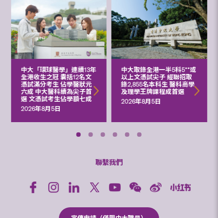
中大「環球醫學」連續13年
中大取錄全港一半5科5**或
全港收生之冠 囊括12名文
以上文憑試尖子 經聯招取
憑試滿分考生 佔學醫狀元
錄2,855名本科生 醫科商學
六成 中大醫科續為尖子首
及理學王牌課程成首選
選 文憑試考生佔學額七成
2026年8月5日
2026年8月5日
聯繫我們