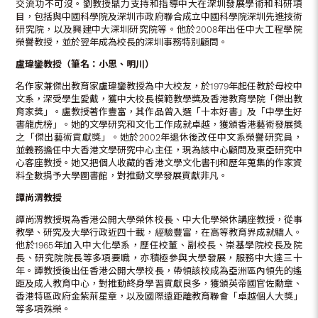
交流功不可沒。劉教授鼎力支持和指導中大在深圳發展學術和科研項
目，包括與中國科學院及深圳巿政府聯合成立中國科學院深圳先進技術
研究院，以及興建中大深圳研究院等。他於2008年出任中大工程學院
榮譽教授，並於翌年成為校長的深圳事務特別顧問。
盧瑋鑾教授（筆名：小思、明川）
名作家兼傑出教育家盧瑋鑾教授為中大校友，於1979年起任教於母校中
文系，深受學生愛戴，獲中大校長模範教學獎及香港教育學院「傑出教
育家獎」。盧教授著作豐富，其作品曾入選「十本好書」及「中學生好
書龍虎榜」。她的文學研究和文化工作成就卓越，獲頒香港藝術發展獎
之「傑出藝術貢獻獎」。她於2002年退休後改任中文系榮譽研究員，
並義務擔任中大香港文學研究中心主任，現為該中心顧問及東亞研究中
心客座教授。她又把個人收藏的香港文學文化書刊和歷年蒐集的作家資
料全數捐予大學圖書館，對推動文學發展貢獻非凡。
譚尚渭教授
譚尚渭教授現為香港公開大學榮休校長、中大化學榮休講座教授，從事
教學、研究及大學行政近四十載，經驗豐富，在高等教育界成就驕人。
他於1965年加入中大化學系，歷任校董、副校長、崇基學院校長及院
長、研究院院長等多項要職，亦積極參與大學發展，服務中大達三十
年。譚教授後出任香港公開大學校長，帶領該校成為亞洲區內領先的遙
距及成人教育中心，對推動終身學習貢獻良多，獲頒英帝國官佐勳章、
香港特區政府金紫荊星章，以及國際遠距離教育聯會「卓越個人大獎」
等多項殊榮。