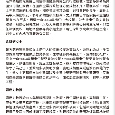
商界領袖周松崗爵士現任香港鐵路有限公司行政總裁，曾於多家著名跨
國公司擔任要職，在國際企業行政管理方面成就不凡，屢獲殊榮。周爵
士亦為傑出的社會領袖，積極參與多項公職，對社會建樹良多。周爵士
為中大傑出校友，多年來積極參與校政，尤其對委任學院院長和重組校
董會出力至多。周爵士自2004年出任中大校董，並先後出任逸夫書院
校董、捐贈委員會成員，以及大學校董會重組專責委員會主席等。他曾
任深圳及珠三角地區發展專責小組主席，現任深圳學院專責小組主席，
對中大在內地的發展迭有貢獻。
梁雄姬女士
著名慈善家梁雄姬女士是中大的傑出校友及贊助人。她熱心公益，多次
慷慨贊助本地醫療及教育事業，並積極參與義務工作，幫助弱勢社群。
梁女士自2004年起出任新亞書院校董，2006年起出任新亞書院校董會
副主席。她慷慨捐資，設立梁雄姬基金，鼎力支持書院發展，以栽培莘
莘學子為己任，並贊助多項獎助學金，襄助成績優異或經濟有困難的學
生。梁女士更積極支持中醫學院及中醫中藥研究所發展中藥研究，又捐
助逸夫書院李和聲香港歷史資源中心，加強歷史系的研究，對中大貢獻
匪淺。
劉應力教授
劉應力教授於1992年起服務深圳巿政府，歷任副秘書長、高新辦主任、
巿委常委兼常務副巿長，現任黨組副書記兼巿長科技顧問。他負責研究
和管理高新技術產業，並主理多個深港合作項目，包括深港跨境大型基
建項目及深港西部通道工程建設等，對建設深港創新圈及促進兩地技術