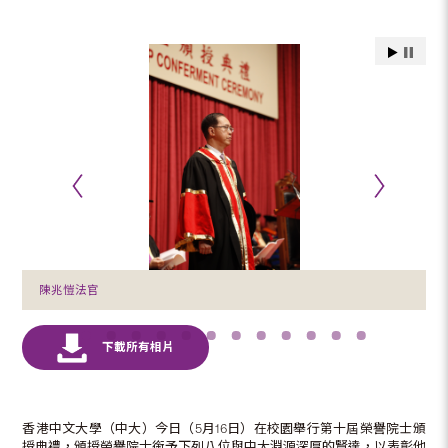
陳兆愷法官
香港中文大學（中大）今日（5月16日）在校園舉行第十屆榮譽院士頒
授典禮，頒授榮譽院士銜予下列八位與中大淵源深厚的賢達，以表彰他