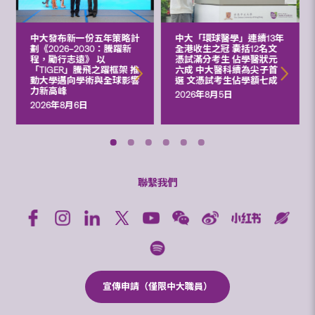
中大發布新一份五年策略計
中大「環球醫學」連續13年
劃《2026‒2030：騰躍新
全港收生之冠 囊括12名文
程，勵行志遠》 以
憑試滿分考生 佔學醫狀元
「TIGER」騰飛之躍框架 推
六成 中大醫科續為尖子首
動大學邁向學術與全球影響
選 文憑試考生佔學額七成
力新高峰
2026年8月5日
2026年8月6日
聯繫我們
宣傳申請（僅限中大職員）