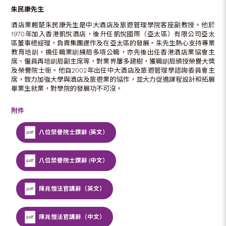
朱民康先生
酒店業翹楚朱民康先生是中大酒店及旅遊管理學院客座副教授。他於
1970年加入香港凱悅酒店，後升任凱悅國際（亞太區）有限公司亞太
區董事總經理，負責集團運作及在亞太區的發展。朱先生熱心支持專業
教育培訓，擔任職業訓練局多項公職，亦先後出任香港酒店業協會主
席、僱員再培訓局副主席等，對業界屢多建樹，獲職訓局頒授榮譽大獎
及榮譽院士銜。他自2002年出任中大酒店及旅遊管理學諮詢委員會主
席，致力加強大學與酒店及旅遊業的協作，並大力促進課程設計和拓展
畢業生就業，對學院的發展功不可沒。
附件
八位榮譽院士讚辭 (英文）
八位榮譽院士讚辭 (中文）
陳兆愷法官講辭（英文）
陳兆愷法官講辭（中文）