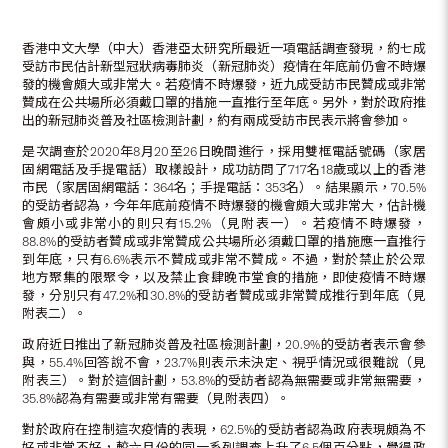
香港中文大學（中大）香港亞太研究所最近一項電話調查發現，約七成
受訪市民估計新型冠狀病毒肺炎（新冠肺炎）疫情在年底前仍會不時爆
發的機會頗大或非常大。若疫情不時爆發，近九成受訪市民贊成或非常
贊成在公共場所必須戴口罩的措施一直推行至年底。另外，對於政府推
出的新冠肺炎普及社區檢測計劃，約有兩成受訪市民表示將會參加。
是次調查於2020年8月20至26日晚間進行，採用雙框電話號碼（家居
固網電話及手提電話）取樣設計，成功訪問了717名18歲或以上的香港
市民（家居固網電話：364名；手提電話：353名）。結果顯示，70.5%
的受訪者認為，今年年底前疫情不時爆發的機會頗大或非常大，估計機
會頗小或非常小的則只有15.2%（見附表一）。若疫情不時爆發，
88.8%的受訪者贊成或非常贊成公共場所必須戴口罩的措施應一直推行
到年底，只有6.6%表示不贊成或非常不贊成。不過，對於禁止於公眾
地方聚集的限聚令，以及禁止食肆晚市堂食的措施，即使疫情不時爆
發，分別只有47.2%和30.8%的受訪者贊成或非常贊成推行到年底（見
附表二）。
政府近日推出了新冠肺炎普及社區檢測計劃，20.9%的受訪者表示會參
與，55.4%回答說不會，23.7%則表示未決定、視乎情況或很難說（見
附表三）。對於這個計劃，53.8%的受訪者認為無需要或非常無需要，
35.8%認為有需要或非常有需要（見附表四）。
對於政府在控制這次疫情的表現，62.5%的受訪者認為政府表現頗為不
好或非常不好，較六月份的同一系列調查上升了6.5個百分點，覺得政