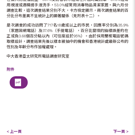
用梘液或酒精搓手液洗手，53.0%經常用消毒物品清潔家居。與六月份
調查比較，這次調查結果分別不大，卡方檢定顯示，兩次調查結果的百
分比分布差異不呈統計上的顯著關係（見附表十二）。
是次調查的成功訪問了717名18歲或以上的市民，回應率分別為35.9%
（家居固網電話）及37.6%（手提電話），百分比變項的抽樣誤差約在
正或負3.66個百分點以內（可信度設於95%）。由於採用雙框電話號碼
取樣設計，調查結果先後以樣本被抽中的機會和香港統計處最新公布的
性別及年齡分布作加權處理。
中大香港亞太研究所電話調查研究室
附件
< 上一頁
下一頁 >