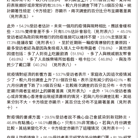
府表現頗好或非常好的有28.5%，較六月份調查下降了5.6個百分點。統
計顯著性檢定（卡方檢定）亦顯示，兩次調查的百分比分布呈顯著差異
（見附表五）。
此外，54.2%受訪者估計，未來一個月的疫情與現時相比，應該會緩和
些，33.1%覺得會差不多，只有5.0%估計會惡化（見附表六）。45.0%
受訪者認為政府現時推行的防疫措施可以維持不變，23.0%主張放寬，
17.3%提議收緊（見附表七）。至於近期新一輪疫情爆發的主要原因，
最多受訪者認為是因為免檢疫入境人士中有帶菌者（78.6%），其他原
因還包括：多了人到街上吃飯飲酒（51.5%）、多了人與親戚朋友聚會
（49.8%）、多了人去娛樂場所如看戲、唱卡拉OK（46.8%），與及市
民少了戴口罩（40.2%）（見附表八）。
就疫情對經濟的影響方面，53.7%受訪者表示，家庭收入因這次疫情減
少了，較六月份調查上升了8.1個百分點，表示沒有減少的佔42.1%，較
六月份調查下跌了9.9個百分點。比較兩次調查的百分比分布，卡方檢
定顯示兩者呈統計上的顯著差異（見附表九）。此外，74.0%受訪者擔
心或非常擔心香港會出現經濟蕭條的情況，若與六月份調查比較，其結
果分別不大，卡方檢定亦顯示，其百分比分布不呈顯著差異（見附表
十）。
對疫情的憂慮方面，29.5%受訪者說不擔心自己會感染到新冠肺炎，
46.8%有點擔心，14.0%頗擔心，只有8.3%非常擔心。若與六月份調查
比較，其結果變化不大，卡方檢定亦顯示了這種情況（見附表十一）。
在個人防疫措施上，95.1%受訪者表示經常在外出時戴口罩，81.3%經常