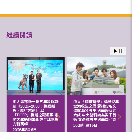
繼續閱讀
中大發布新一份五年策略計
中大「環球醫學」連續13年
劃《2026‒2030：騰躍新
全港收生之冠 囊括12名文
程，勵行志遠》 以
憑試滿分考生 佔學醫狀元
「TIGER」騰飛之躍框架 推
六成 中大醫科續為尖子首
動大學邁向學術與全球影響
選 文憑試考生佔學額七成
力新高峰
2026年8月5日
2026年8月6日