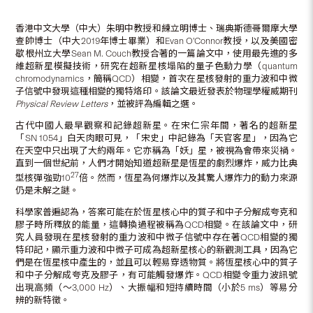
香港中文大學（中大）朱明中教授和練立明博士、瑞典斯德哥爾摩大學
查帥博士（中大2019年博士畢業）和Evan O’Connor教授，以及美國密
歇根州立大學Sean M. Couch教授合著的一篇論文中，使用最先進的多
維超新星模擬技術，研究在超新星核塌陷的量子色動力學（quantum
chromodynamics，簡稱QCD）相變，首次在星核發射的重力波和中微
子信號中發現這種相變的獨特烙印。該論文最近發表於物理學權威期刊
Physical Review Letters
，並被評為編輯之選。
古代中國人最早觀察和記錄超新星。在宋仁宗年間，著名的超新星
「SN 1054」白天肉眼可見，「宋史」中記錄為「天官客星」，因為它
在天空中只出現了大約兩年。它亦稱為「妖」星，被視為會帶來災禍。
直到一個世紀前，人們才開始知道超新星是恆星的劇烈爆炸，威力比典
27
型核彈強勁10
倍。然而，恆星為何爆炸以及其驚人爆炸力的動力來源
仍是未解之謎。
科學家普遍認為，答案可能在於恆星核心中的質子和中子分解成夸克和
膠子時所釋放的能量，這轉換過程被稱為QCD相變。在該論文中，研
究人員發現在星核發射的重力波和中微子信號中存在著QCD相變的獨
特印記，顯示重力波和中微子可成為超新星核心的新觀測工具，因為它
們是在恆星核中產生的，並且可以輕易穿透物質。將恆星核心中的質子
和中子分解成夸克及膠子，有可能觸發爆炸。QCD相變令重力波訊號
出現高頻（〜3,000 Hz）、大振幅和短持續時間（小於5 ms）等易分
辨的新特徵。