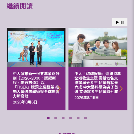
繼續閱讀
中大發布新一份五年策略計
中大「環球醫學」連續13年
劃《2026‒2030：騰躍新
全港收生之冠 囊括12名文
程，勵行志遠》 以
憑試滿分考生 佔學醫狀元
「TIGER」騰飛之躍框架 推
六成 中大醫科續為尖子首
動大學邁向學術與全球影響
選 文憑試考生佔學額七成
力新高峰
2026年8月5日
2026年8月6日