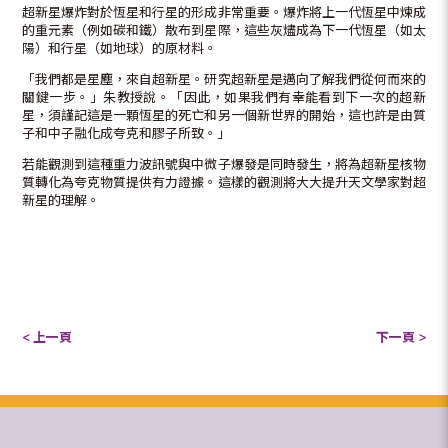
超新星爆炸對於恆星和行星的形成非常重要。爆炸將上一代恆星中煉成
的重元素（例如碳和鐵）散布到星際，這些灰燼成為下一代恆星（如太
陽）和行星（如地球）的原材料。
「我們都是星塵，來自超新星。研究超新星是邁向了解我們從何而來的
關鍵一步。」朱教授說。「因此，如果我們有幸能看到下一次的超新
星，須謹記這是一顆恆星的死亡和另一個新世界的開始，這也許是由質
子和中子融化成夸克和膠子所致。」
若能觀測到這種重力波訊號與中微子爆發是同時發生，將為超新星核物
質轉化為夸克物質提供有力證據。這樣的觀測將大大提升天文學家對超
新星的理解。
< 上一頁
下一頁 >