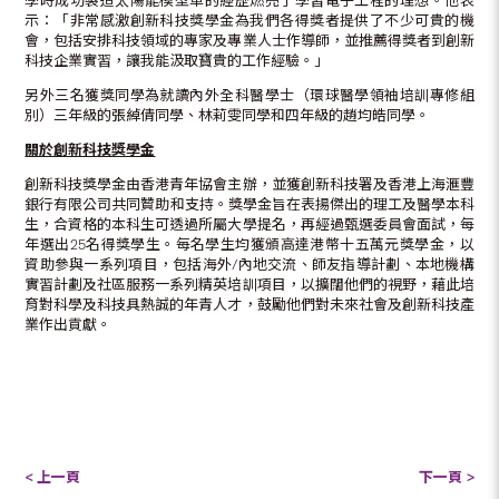
學時成功製造太陽能模型車的經歷燃亮了學習電子工程的理想。他表
示：「非常感激創新科技獎學金為我們各得獎者提供了不少可貴的機
會，包括安排科技領域的專家及專業人士作導師，並推薦得獎者到創新
科技企業實習，讓我能汲取寶貴的工作經驗。」
另外三名獲獎同學為就讀內外全科醫學士（環球醫學領袖培訓專修組
別）三年級的張綽倩同學、林莉雯同學和四年級的趙均皓同學。
關於創新科技獎學金
創新科技獎學金由香港青年協會主辦，並獲創新科技署及
香
港
上海
滙豐
銀行
有限公
司
共
同贊助
和
支持。
獎學金旨在表揚傑出的理工及醫學本科
生，合資格的本科生可透過所屬大學提名，再經過甄選委員會面試，每
年選出25名得獎學生。每名學生均獲頒高達港幣十五萬元獎學金，以
資助參與一系列項目，包括海外/內地交流、師友指導計劃、本地機構
實習計劃及社區服務一系列精英培訓項目，以擴闊他們的視野，藉此培
育對科學及科技具熱誠的年青人才，鼓勵他們對未來社會及創新科技產
業作出貢獻。
< 上一頁
下一頁 >