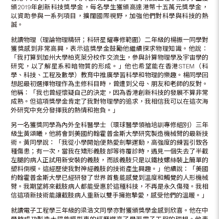
頒2019年創新科技獎學金，每名學生獲頒高達港幣十五萬元獎學金，
以資助參與一系列項目，擴闊國際視野，加強他們對科學與科技的熱
誠。
就讀物理（理論物理精研；科研星耀專修範圍）二年級的楊振一同學對
獲獎感到非常高興，表示這獎學金鼓勵他繼續探求物理知識。他說︰
「我打算到加州大學柏克萊分校作交流生，參與計算物理學及宇宙學的
研究，以了解星系和暗物質的形成。」他也希望能在香港STEM（科
學、科技、工程及數學）教育中推廣學習科學和物理的樂趣。楊同學回
想起最初選擇物理作為主修科目時，曾遭到父母、朋友和老師的反對。
他稱︰「我也曾經懷疑自己的決定，因為香港創新科技的發展不算非常
成熟。但這項獎學金肯定了我對物理學的追求，我相信我可以在這次海
外研究中充分發揮我的熱情和抱負。」
另一名獲獎同學為內外全科醫學士（環球醫學領袖培訓專修組別）三年
級生黃頌曦，他將會到美國約翰霍普金斯大學研究製造機械臂的最新技
術。黃同學說：「我從小學開始便熱愛劍擊運動，高強度的練習引致各
種傷患；有一次，當我在矯形義肢部等待覆診時，遇見一個失去了半截
左腿的病人正試用新安裝的義肢，而該義肢只是以鐵枝螺絲裝上簡單的
塑料倒模。這經歷使我對神經義肢的技術產生興趣。」他續說：「美國
約翰霍普金斯大學已經研發了世界首隻能感覺到溫度和觸覺的人形機械
臂。我期望將來截肢病人都能受惠於這種科技，不再是永久傷殘。我相
信這項新技術能讓截肢病人重新以雙手擁抱摯愛，感受他們的溫暖。」
就讀電子工程學三年級的梁浩文同學亦對獲頒獎學金感到欣喜。他在中