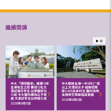
繼續閱讀
中大「環球醫學」連續13年
中大取錄全港一半5科5**或
全港收生之冠 囊括12名文
以上文憑試尖子 經聯招取
憑試滿分考生 佔學醫狀元
錄2,855名本科生 醫科商學
六成 中大醫科續為尖子首
及理學王牌課程成首選
選 文憑試考生佔學額七成
2026年8月5日
2026年8月5日