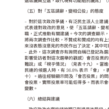
選區議員互選，取代現有功能組別議席」（10
（五）對「五區請辭，變相公投」的態度
– 對於這次政改爭議，有泛民主派人士建
式表達對政改的意見，使「五區請辭、變
職，正式推動有關建議。今次的調查顯示，有
將兩次調查作比較，不贊成和贊成的均有上升
來沒表態沒意見的市民作出了決定，其中可
– 此外，這次調查亦有詢問自稱已登記為
影響受訪者對這次選舉的觀感）會否投票的問題，
難說」或「視乎情況」（見表十九）。當進
民連的候選人時，有 36.8% 表示「會」
十）。過往經驗顯示問及「會否投票」的問題，有相當
會投票，實際投票率可能低得多。而表示會
變數。
（六）總結與建議