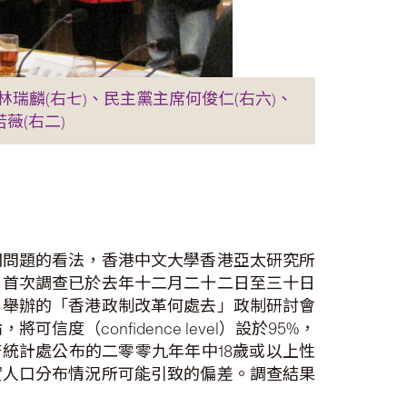
麟(右七)、民主黨主席何俊仁(右六)、
薇(右二)
關問題的看法，香港中文大學香港亞太研究所
。首次調查已於去年十二月二十二日至三十日
）舉辦的「香港政制改革何處去」政制研討會
度（confidence level）設於95%，
府統計處公布的二零零九年年中18歲或以上性
實人口分布情況所可能引致的偏差。調查結果