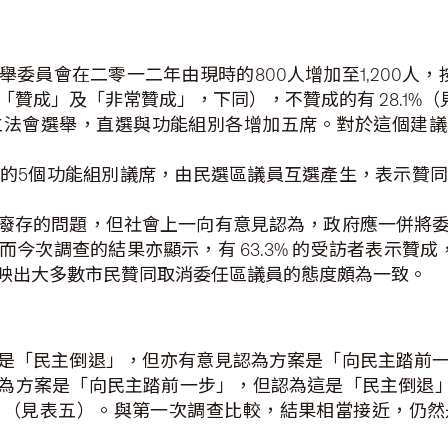
舉委員會在二零一二年由現時的800人增加至1,200人，
答「贊成」及「非常贊成」，下同），不贊成的有 28.1%
立法會選舉，直選與功能組別各增加五席。對於這個建議，有
增的5個功能組別議席，由民選區議員互選產生，表示贊同的有
員廢存的問題，但社會上一向有意見認為，政府應一併將
次調查的結果亦顯示，有 63.3% 的受訪者表示贊成，
映出大多數市民贊同取消委任區議員的態度頗為一致。
案是「民主倒退」，但亦有意見認為方案是「向民主踏前
為方案是「向民主踏前一步」，但認為這是「民主倒退」的也有 3
」（見表五）。與第一次調查比較，結果相當接近，仍然