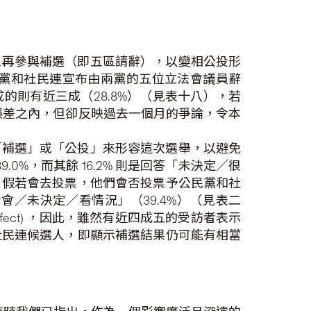
區再參與補選（即五區請辭），以變相公投形
黨和社民連宣布由兩黨的五位立法會議員辭
的則有近三成（28.8%）（見表十八），若
樣誤差之內，但卻反映過去一個月的爭論，令本
「補選」或「公投」來形容這次選舉，以避免
0%，而其餘 16.2% 則是回答「未決定／很
，假若會去投票，他們會否投票予公民黨和社
者會／未決定／看情況」（39.4%）（見表二
effect) ，因此，雖然有近四成五的受訪者表示
社民連候選人，即顯示補選結果仍可能有相當