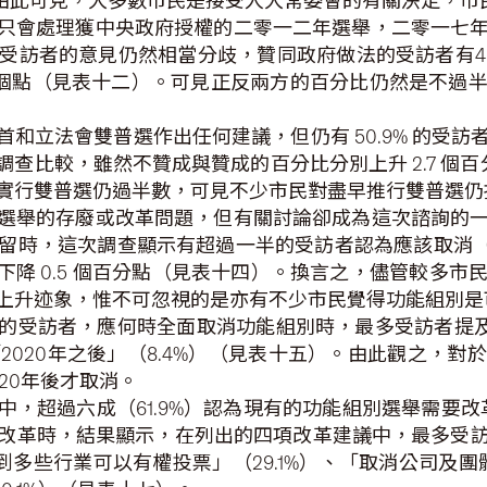
）。由此可見，大多數市民是接受人大常委會的有關決定，
詢只會處理獲中央政府授權的二零一二年選舉，二零一七
訪者的意見仍然相當分歧，贊同政府做法的受訪者有45.1%
 2.2 個點（見表十二）。可見正反兩方的百分比仍然是不
首和立法會雙普選作出任何建議，但仍有 50.9% 的受
調查比較，雖然不贊成與贊成的百分比分別上升 2.7 個百
實行雙普選仍過半數，可見不少市民對盡早推行雙普選仍
別選舉的存廢或改革問題，但有關討論卻成為這次諮詢的
時，這次調查顯示有超過一半的受訪者認為應該取消（50
調查下降 0.5 個百分點（見表十四）。換言之，儘管較多
上升迹象，惟不可忽視的是亦有不少市民覺得功能組別是
受訪者，應何時全面取消功能組別時，最多受訪者提及的是「
%）及「2020年之後」（8.4%）（見表十五）。由此觀
20年後才取消。
中，超過六成（61.9%）認為現有的功能組別選舉需要改革
改革時，結果顯示，在列出的四項改革建議中，最多受
到多些行業可以有權投票」（29.1%）、「取消公司及團