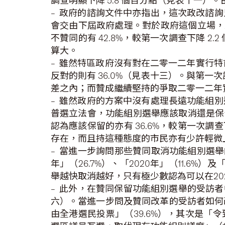
調查明顯下降 5.8 個百分點（見表十一
– 政府的諮詢文件中亦指出，這次政改諮
會交由下屆政府處理。對於政府這個立場，受
不贊同的有 42.8%，較第一次調查下降
算大。
– 雖然特區政府沒有對在二零一二年實行特
反對的則有 36.0%（見表十三）。與第一次
差之內；而贊成繼續堅持的爭取二零一二年
– 雖然政府的方案中沒有處理長遠功能組
普選立法會，功能組別選舉應該取消還是保留
認為應該保留的亦有 36.6%，較第一次
存在，而且持這種態度的市民亦有少許輕微
– 當進一步詢問那些贊同取消功能組別選舉的
年」（26.7%）、「2020年」（11.6
舉越快取消越好，只有極少數認為可以在20
– 此外，在贊同保留功能組別選舉的受訪者
六）。當進一步問及贊同改革的受訪者如何
由全港選民投票」（39.6%），其次是「令