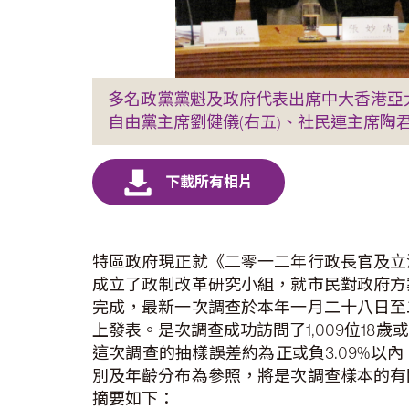
多名政黨黨魁及政府代表出席中大香港亞太
自由黨主席劉健儀(右五)、社民連主席陶君
特區政府現正就《二零一二年行政長官及立
成立了政制改革研究小組，就市民對政府方
完成，最新一次調查於本年一月二十八日至
上發表。是次調查成功訪問了1,009位18歲或以
這次調查的抽樣誤差約為正或負3.09%以
別及年齡分布為參照，將是次調查樣本的有
摘要如下：