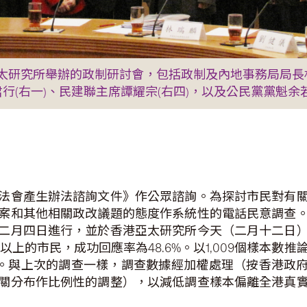
研究所舉辦的政制研討會，包括政制及內地事務局局長林瑞
行(右一)、民建聯主席譚耀宗(右四)，以及公民黨黨魁余若
法會產生辦法諮詢文件》作公眾諮詢。為探討市民對有
案和其他相關政改議題的態度作系統性的電話民意調查
二月四日進行，並於香港亞太研究所今天（二月十二日
上的市民，成功回應率為48.6%。以1,009個樣本數推論，將可信
內。與上次的調查一樣，調查數據經加權處理（按香港政
關分布作比例性的調整），以減低調查樣本偏離全港真