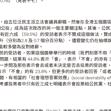
.1%）（見表十七）。
議，由五位泛民主派立法會議員辭職，然後在全港五個選
相公投」成為這次政改的另一個主要關注點。其後，公民
近六成 （59.5%）的受訪者表示不贊成這個做法，贊成
（分別為2.8 及 0.7 個分百分點），儘管變化仍在抽
能較多變為反對總辭。
選民的受訪者，如果這個選舉舉行的時候（我們刻意不用
結果有 44.8% 表示「會」，表示「不會」的亦有 39.
一步問及那些表示會去或者未決定是否去投票的受訪者
，表示「不會」的有 23.8%，但更多的的受訪者回答「或
的「社會理想答案效應」(social desirability 
考慮投票者中只有近三成七明確表示會投票給公民黨、