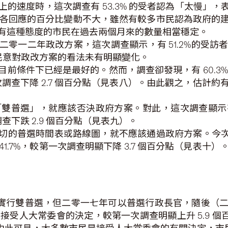
的速度時，這次調查有 53.3% 的受者認為「太慢」，表
較，各回應的百分比變動不大，雖然有較多市民認為政府
有這種態度的市民在過去兩個月來的數量相當穩定。
二零一二年政改方案，這次調查顯示，有 51.2%的受
。民意對政改方案的看法未有明顯變化。
前條件下已經是最好的。然而，調查卻發現，有 60.3
較第一次調查下降 2.7 個百分點（見表八）。由此觀之，估
年「雙普選」，就應該否決政府方案。對此，這次調查顯示有 
調查下跌 2.9 個百分點（見表九）。
切的普選時間表或路線圖，就不應該通過政府方案。今次調
 41.7%，較第一次調查明顯下降 3.7 個百分點（見
會實行雙普選，但二零一七年可以普選行政長官，隨後（
示接受人大常委會的決定，較第一次調查明顯上升 5.9 個