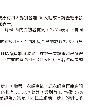
按原有四大界別各加100人組成。調查結果發
（見表一）。
54.1%的受訪者贊同，32.7%表示不贊同
58.1%，而持相反意見的亦有32.8%（見
委任區議員制度取消。在第一次調查時已發現
不贊成的有 29.1%（見表四）。若將兩次調
一步」。繼第一次調查後，這次調查再度詢問
0.3%。此外，分別有 13.7%及15.7%
是認為方案是「向民主踏前一步」的稍佔多