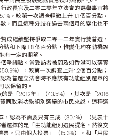
市民中對民主發展抱務實態度的為數不少。
年行政長官及二零二零年立法會的選舉事宜將
，較第一次調查輕微上升 1.1 個百分點，
過半數，而且這種分歧在過去兩個月的變化也不
訪者贊成繼續堅持爭取二零一二年實行雙普選，
分點和下降 1.8 個百分點，惟變化均在隨機誤
抱有一定的期望。
一個爭議點。當受訪者被問及如香港可以落實
.9%），較第一次調查上升1.2個百分點；
市民認為普選立法會時不應該有功能組別選舉的
可以保留的。
2012年」（43.5%），其次是「2016
之，對於贊同取消功能組別選舉的市民來說，這種選
，認為不需要只有三成（30.1%）（見表十
訪者選擇的是「由功能組別選民提名，然後交
體票，只由個人投票」（15.3%），和「用民