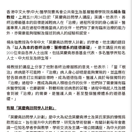
香港中文大學(中大)醫學院賽馬會公共衞生及基層醫療學院院長
楊永強
教授
，上周五(11月24日)於「莫慶堯訪問學人講座」演講。他表示，善
終治療最基本的目標是減輕病人在「治療」過程所受到的身心痛苦。醫
護專業人員在過程中應擔當病人的伙伴，他們除了要有臨床治療的能力
外，亦需要能夠理解及描述到病人的經驗和感受。
楊永強教授為今年中大「莫慶堯訪問學人計劃」的學者，他主講的題目
為「
以人為本的善終治療：醫療體系的道德基礎
」。是次講座共有逾
200位來自各界人士出席，包括莫慶堯慈善基金代表、多名醫學界知名
人士、中大校友及師生等。
楊教授於講座上分享了他對善終治療服務的意見。他表示：「當『根
治』疾病是不可能時，『治療』病人身心卻總是能夠實現的，並且應在
替各類病患訂立照顧目標時，成為道德指南。醫護人員於每個獨特的
『治療』過程中，應成為與病人積極合作的伙伴，他們除了需要擁有臨
床醫學知識，也要觀察、聆聽和敘述病患的苦難，過程中喚起人性及體
會到被『治療』的需要，是醫護人員，甚至整個醫療體系的道德基
礎。」
有關「莫慶堯訪問學人計劃」
「莫慶堯訪問學人計劃」是中大為紀念莫慶堯博士及莫氏家族的慷慨捐
款而設立，旨在提升中大的教學、研究及學術發展。有關計劃每年會邀
請一位知名學者參與教學、學術交流及主講一場公開講座，為中大的師