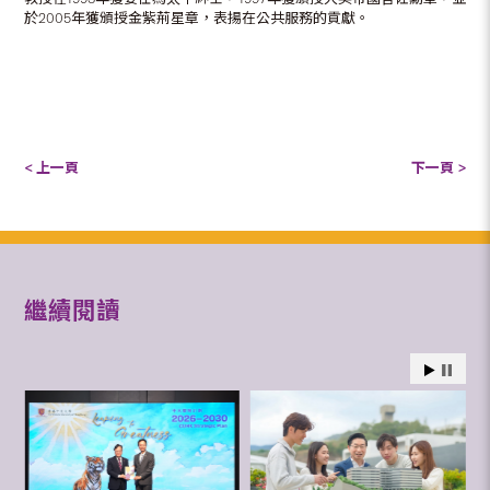
於2005年獲頒授金紫荊星章，表揚在公共服務的貢獻。
< 上一頁
下一頁 >
繼續閱讀