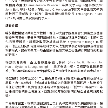
生、校友、專業團體及公眾人士帶來啟發。牛津大學中國藝術及考古學
教授羅森爵士Dame Jessica Rawson、牛津大學Regius醫科教授Sir
John Bell, FRS、哈佛大學Edward C. Henderson中國文學暨比較文學講
座教授王德威教授，以及牛津大學聖休學院校長Elish Angiolini，DBE
QC，均曾擔任莫慶堯訪問學人。
講者介紹
楊永強教授
是公共衞生學教授、現任中大醫學院賽馬會公共衞生及基層
醫療學院院長，兼任學院的醫療體系、政策及管理學部主管。他的研究
包括醫療體系、服務及政策及其系統思維（systems thinking）的應
用。他正在研究如何運用系統科學方法改進提供長者綜合醫療及社會服
務的模式，最近亦完成一項由醫療衞生研究基金委託進行有關善終照顧
的研究。
楊教授現領導「亞太醫療體系強化聯網（Asia Pacific Network for
Health Systems Strengthening）」學術會議小組，目標是強化醫療體
系；他亦是新加坡國立大學倡議改善亞洲衞生的國際顧問委員會成員。
楊教授於1999年至2004年出任香港特別行政區政府衞生福利及食物局
局長。自1990年起，他執掌當時新成立的香港醫院管理局，其後擔任
首任行政總裁，負責管理及革新公立醫院系統。他於2001年至2003年
出任國際醫院聯合會主席，並於2002年獲頒醫院管理亞洲區終身成就
獎。
作為臨床醫生，楊教授開創預防乙型肝炎和愛滋病的公共醫療服務。楊
教授在1993年獲委任為太平紳士，1997年獲頒授大英帝國官佐勳章，並