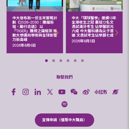
中大發布新一份五年策略計
中大「環球醫學」連續13年
劃《2026‒2030：騰躍新
全港收生之冠 囊括12名文
程，勵行志遠》 以
憑試滿分考生 佔學醫狀元
「TIGER」騰飛之躍框架 推
六成 中大醫科續為尖子首
動大學邁向學術與全球影響
選 文憑試考生佔學額七成
力新高峰
2026年8月5日
2026年8月6日
聯繫我們
宣傳申請（僅限中大職員）