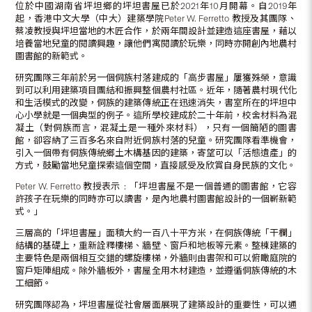
位於中國湖南省坪坦鄉的坪坦書屋已於2021年10月開幕。自2019年
起，香港中文大學（中大）建築學院Peter W. Ferretto 教授及其團隊、
蔡凌教授與坪坦當地的木匠合作，於兩年間設計並建造這座書屋，藉以
培養當地兒童的閱讀興趣，讓他們寓閱讀於玩樂，同時亦開創內地農村
圖書館的新範式。
研究團隊三年前於另一個侗族村落建成的「高步書屋」屢獲殊榮，意識
到可以利用建築項目團結和振興整個農村社區。近年，隨著農村現代化
和生活模式的改變，侗族的建築傳統正在迅速消失，書室所在的坪坦中
心小學就是一個典型的例子。這所學校建成於二十年前，校舍材料為混
凝土（對侗族而言，混凝土是一種外來材料），只有一個簡陋的圖書
館，卻容納了三百多名來自附近侗族村落的兒童。研究團隊看準機會，
引入一個帶有侗族傳統鄉土木構基因的建築，寄望可以「活態遺產」的
方式，鼓勵當地兒童探索這個空間，直接感受及欣賞自身民族的文化。
Peter W. Ferretto 教授表示﹕「坪坦書屋不是一個普通的圖書館，它容
許孩子在玩樂的同時亦可以讀書，是內地農村圖書館設計的一個嶄新範
式。」
三層高的「坪坦書屋」面積大約一百八十平方米，在侗族傳統「干欄」
結構的基礎上，重新詮釋樓梯、牆壁、窗戶和地板等元素。整棟建築的
主要特色是兩個相互交錯的螺旋樓梯，外牆則由書架和可以俯瞰庭院的
窗戶矩陣組成。除外牆板外，書屋全用木材建造，並遵循侗族傳統的木
工細節。
研究團隊認為，坪坦書屋從社會層面展現了建築設計的重要性，可以通