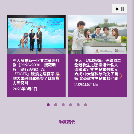
中大發布新一份五年策略計
中大「環球醫學」連續13年
劃《2026‒2030：騰躍新
全港收生之冠 囊括12名文
程，勵行志遠》 以
憑試滿分考生 佔學醫狀元
「TIGER」騰飛之躍框架 推
六成 中大醫科續為尖子首
動大學邁向學術與全球影響
選 文憑試考生佔學額七成
力新高峰
2026年8月5日
2026年8月6日
聯繫我們