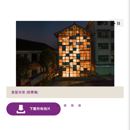
書屋夜景 (趙賽攝)