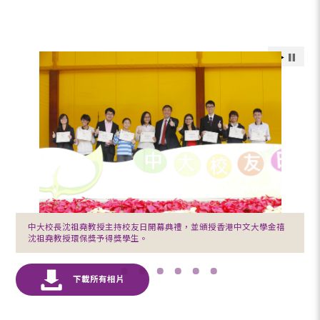
中大校長沈祖堯教授主持校友日開幕典禮，並頒授香港中文大學金禧
沈祖堯教授環保獎予得獎學生。