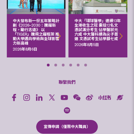
中大發布新一份五年策略計
中大「環球醫學」連續13年
劃《2026‒2030：騰躍新
全港收生之冠 囊括12名文
程，勵行志遠》 以
憑試滿分考生 佔學醫狀元
「TIGER」騰飛之躍框架 推
六成 中大醫科續為尖子首
動大學邁向學術與全球影響
選 文憑試考生佔學額七成
力新高峰
2026年8月5日
2026年8月6日
聯繫我們
宣傳申請（僅限中大職員）