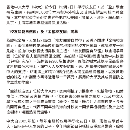
香港中文大學（中大）於今日（12月7日）舉行校友日，以「盈」聚金
禧為主題，有超過5,000位本港與海外校友及其親友返回母校同賀金
禧，其中約300位分別從世界各地包括美國、加拿大、澳洲、紐西蘭、
北京、上海等地區專程返港參加活動。
「校友關愛自然徑」及「金禧校友園」揭幕
為慶祝金禧，大學特別設立「校友關愛自然徑」及悉心闢建
「
金禧校友
園
」，
兩個象徵校友與母校相繫的地標同於校友日揭幕，邀請校友一同
見證，並由中大校長沈祖堯教授主禮。「校友關愛自然徑」以金禧承澤
園（位於邵逸夫堂與潤昌堂之間）為起點，延伸至9間書院及中央校園
（包括研究院），沿途設有360塊銘謝牌，置放於樹木或標示昆蟲雀鳥
資料的環保木柱上，讓中大人及友好認捐，表示對優美校園的關愛及對
中大的支持。銘謝牌上印有QR碼介紹樹木或昆蟲雀鳥種類，以及贊助
者的姓名。計劃至今籌得近港幣一千萬元，將用於大學及其成員書院之
學生獎助學金。
「
金禧校友園
」
位於大學東門，園內種植了51棵樹木，包括龍柏、細葉
欖仁、洋紫荊及宮粉洋蹄甲，代表過去50屆畢業之校友，以及中文大
學正式成立前之三個成員書院（新亞、崇基、聯合）之畢業校友。今天
的開幕典禮上，代表不同年分的海內外校友一同參與植樹儀式及掛上紀
念樹牌，場面熱鬧而溫馨。
中大自2005年起，每年定期於12月舉行校友日，讓一班校友聚首中
大，回味在中大學習的日子。今年精彩節目包括校友重聚音樂會、綜藝