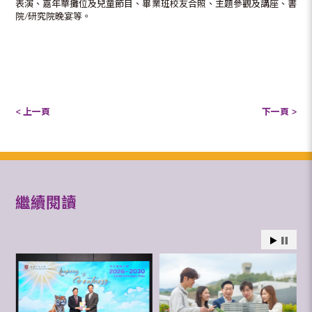
表演、嘉年華攤位及兒童節目、畢業班校友合照、主題參觀及講座、書
院/研究院晚宴等。
< 上一頁
下一頁 >
繼續閱讀