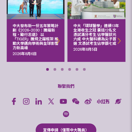
中大發布新一份五年策略計
中大「環球醫學」連續13年
劃《2026‒2030：騰躍新
全港收生之冠 囊括12名文
程，勵行志遠》 以
憑試滿分考生 佔學醫狀元
「TIGER」騰飛之躍框架 推
六成 中大醫科續為尖子首
動大學邁向學術與全球影響
選 文憑試考生佔學額七成
力新高峰
2026年8月5日
2026年8月6日
聯繫我們
宣傳申請（僅限中大職員）