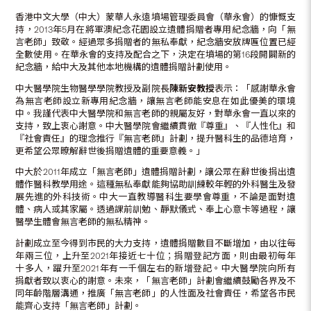
香港中文大學（中大）蒙華人永遠墳場管理委員會（華永會）的慷慨支
持，2013年5月在將軍澳紀念花園設立遺體捐贈者專用紀念牆，向「無
言老師」致敬。經過眾多捐贈者的無私奉獻，紀念牆安放牌匾位置已經
全數使用。在華永會的支持及配合之下，決定在墳場的第16段開闢新的
紀念牆，給中大及其他本地機構的遺體捐贈計劃使用。
中大醫學院生物醫學學院教授及副院長
陳新安教授
表示：「感謝華永會
為無言老師設立新專用紀念牆，讓無言老師能安息在如此優美的環境
中。我謹代表中大醫學院和無言老師的親屬友好，對華永會一直以來的
支持，致上衷心謝意。中大醫學院會繼續貫徹『尊重』、『人性化』和
『社會責任』的理念推行『無言老師』計劃，提升醫科生的品德培育，
更希望公眾暸解辭世後捐贈遺體的重要意義。」
中大於2011年成立「無言老師」遺體捐贈計劃，讓公眾在辭世後捐出遺
體作醫科教學用途。這種無私奉獻能夠協助訓練較年輕的外科醫生及發
展先進的外科技術。中大一直教導醫科生要學會尊重，不論是面對遺
體、病人或其家屬。透過課前訓勉、靜默儀式、奉上心意卡等過程，讓
醫學生體會無言老師的無私精神。
計劃成立至今得到市民的大力支持，遺體捐贈數目不斷增加，由以往每
年兩三位，上升至2021年接近七十位；捐贈登記方面，則由最初每年
十多人，躍升至2021年有一千個左右的新增登記。中大醫學院向所有
捐獻者致以衷心的謝意。未來，「無言老師」計劃會繼續鼓勵各界及不
同年齡階層溝通，推廣「無言老師」的人性面及社會責任，希望各市民
能齊心支持「無言老師」計劃。