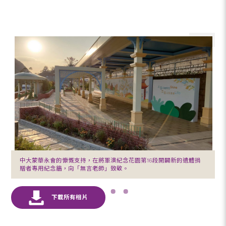
中大蒙華永會的慷慨支持，在將軍澳紀念花園第16段開闢新的遺體捐
贈者專用紀念牆，向「無言老師」致敬。