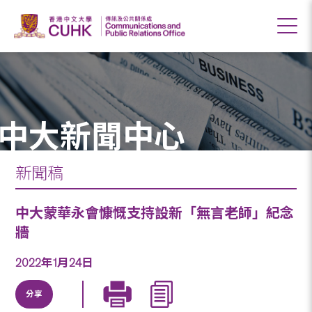
中大新聞中心
新聞稿
中大蒙華永會慷慨支持設新「無言老師」紀念
牆
2022年1月24日
分享