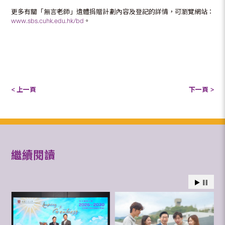
更多有關「無言老師」遺體捐贈計劃內容及登記的詳情，可瀏覽網站：
www.sbs.cuhk.edu.hk/bd
。
< 上一頁
下一頁 >
繼續閱讀