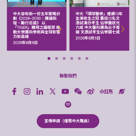
中大發布新一份五年策略計
中大「環球醫學」連續13年
劃《2026‒2030：騰躍新
全港收生之冠 囊括12名文
程，勵行志遠》 以
憑試滿分考生 佔學醫狀元
「TIGER」騰飛之躍框架 推
六成 中大醫科續為尖子首
動大學邁向學術與全球影響
選 文憑試考生佔學額七成
力新高峰
2026年8月5日
2026年8月6日
聯繫我們
宣傳申請（僅限中大職員）