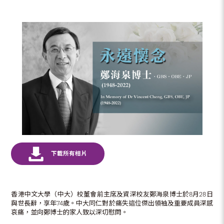
香港中文大學（中大）校董會前主席及資深校友鄭海泉博士於8月28日
與世長辭，享年74歲。中大同仁對於痛失這位傑出領袖及重要成員深感
哀痛，並向鄭博士的家人致以深切慰問。