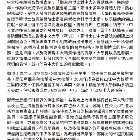
中大校長段崇智教授表示﹕「鄭海泉博士對中大的貢獻殊深，橫跨數十
年。作為中大資深校友及校董會前主席，鄭博士多年來身體力行，熱心
服務母校，令中大發展成香港領先的高等教育院校。大學以最高榮譽先
後授予鄭博士首屆榮譽院士銜及榮譽社會科學博士銜，以表揚他的傑出
貢獻。鄭博士留下的恩澤將遍及校園，流芳百世。在鄭博士領導下，中
大實現多個至關重要的發展項目，發展更上一層樓，當中包括擴充大學
書院體制及成立香港中文大學（深圳）。鄭博士在中大醫院的創建上扮
演關鍵角色，帶領專責工作小組向政府提出申述，倡議建立一所私營教
學醫院，為香港市民提供更多優質的醫療服務。承蒙鄭博士的熱心服
務、遠見卓識，以及為實現中大願景作出的貢獻，大學得以長足發展，
感激之情難以言喻。我謹代表中大全體師生校友向鄭博士的家人致以最
深切的哀悼，並向他為中大作出的貢獻致敬。」
鄭博士為中大1973年新亞書院經濟系畢業生，曾任第二屆學生會副會
長，歷任新亞書院校董及中大校董，2009年成為首位出任中大校董會
主席的校友。任職校董會主席六年間，鄭博士積極領導大學推動多項重
大發展，包括籌備成立5間新書院、中大（深圳）以及中大醫院等。
鄭博士是銀行財經界的傑出領袖，為香港上海滙豐銀行首位華人執行董
事及香港上海滙豐銀行有限公司首位華人主席。鄭博士在公共和社會事
務方面具豐富工作經驗，歷任中國人民政治協商會議第11屆全國委員會
委員、中國銀行業協會副會長、香港公益金執行委員會主席等多項公
職。鄭博士亦積極為公共政策的制定作出貢獻，多年來擔任的其他公職
包括立法局議員、行政局議員，以及多個重要的政府委員會成員。他又
曾借調香港政府的中央政策組，為政府出謀獻策。鄭博士的卓越貢獻廣
受嘉許，曾獲頒金紫荊星章等多項榮譽。