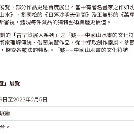
展覽，部分作品更是首度展出。當中有著名畫家之作如
山水》、劉國松的《日落沙明天倒開》及王無邪的《萬
新審視，體現每件藏品的獨特藝術與歷史價值。
劃的「古早策展人系列」之「皴——中國山水畫的文化
術家理解傳統、借鑒前輩作品，從中擷取創作靈感。參
探索各皴法的特點。「皴——中國山水畫的文化符號」展覽將於
選」
展覽
19日至2023年2月5日
 展廳一
台。