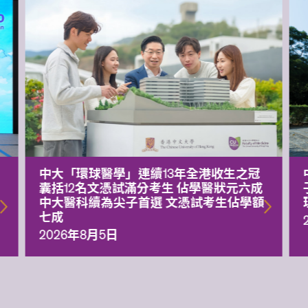
中大「環球醫學」連續13年全港收生之冠
囊括12名文憑試滿分考生 佔學醫狀元六成
中大醫科續為尖子首選 文憑試考生佔學額
七成
2026年8月5日