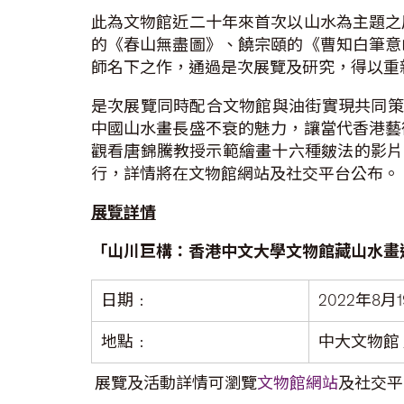
此為文物館近二十年來首次以山水為主題之
的《春山無盡圖》、饒宗頤的《曹知白筆意
師名下之作，通過是次展覽及研究，得以重
是次展覽同時配合文物館與油街實現共同策
中國山水畫長盛不衰的魅力，讓當代香港藝
觀看唐錦騰教授示範繪畫十六種皴法的影片，
行，詳情將在文物館網站及社交平台公布。
展覽詳情
「山川巨構：香港中文大學文物館藏山水畫
日期﹕
2022年8月
地點﹕
中大文物館
展覽及活動詳情可瀏覽
文物館網站
及社交平