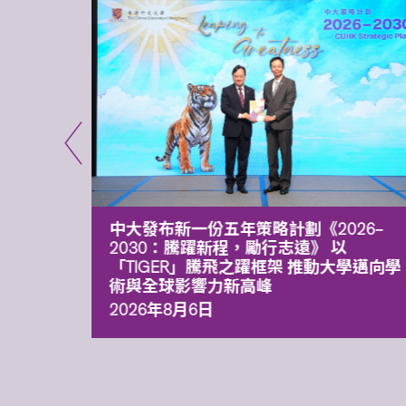
能力 有
中大發布新一份五年策略計劃《2026‒
污染
2030：騰躍新程，勵行志遠》 以
「TIGER」騰飛之躍框架 推動大學邁向學
術與全球影響力新高峰
2026年8月6日