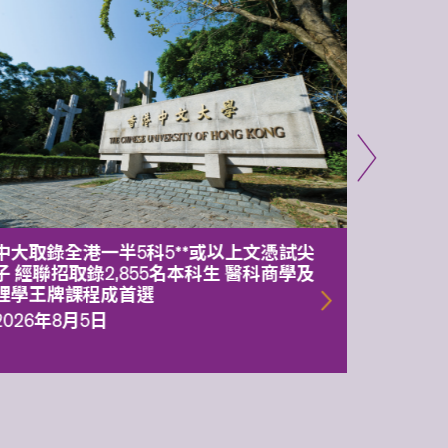
中大取錄全港一半5科5**或以上文憑試尖
中大委
子 經聯招取錄2,855名本科生 醫科商學及
理副校
理學王牌課程成首選
2026年
2026年8月5日