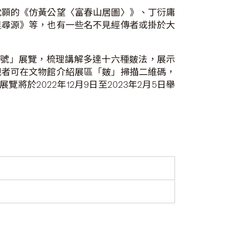
沈顥的《仿黃公望〈富春山居圖〉》、丁衍庸
里尋源》等，也有一些名不見經傳者或掛於大
符號」展覽，梳理講解多達十六種皴法，展示
觀者可在文物館介紹展區「皴」掃描二維碼，
2022年12月9日至2023年2月5日舉