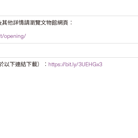
及其他詳情請瀏覽文物館網頁︰
it/opening/
於以下連結下載）︰
https://bit.ly/3UEHGx3