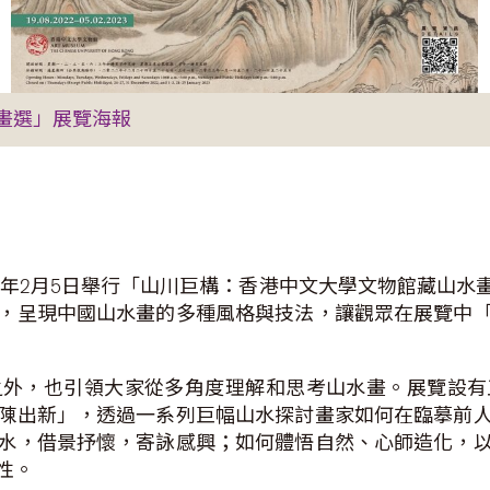
畫選」展覽海報
3年2月5日舉行「山川巨構：香港中文大學文物館藏山
，呈現中國山水畫的多種風格與技法，讓觀眾在展覽中
之外，也引領大家從多角度理解和思考山水畫。展覽設有
陳出新」，透過一系列巨幅山水探討畫家如何在臨摹前
水，借景抒懷，寄詠感興；如何體悟自然、心師造化，
性。