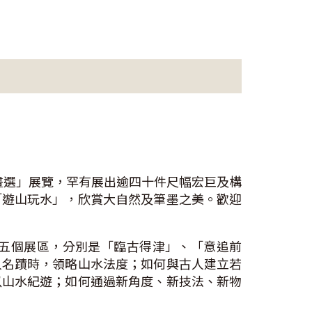
水畫選」展覽，罕有展出逾四十件尺幅宏巨及構
「遊山玩水」，欣賞大自然及筆墨之美。歡迎
五個展區，分別是「臨古得津」、「意追前
人名蹟時，領略山水法度；如何與古人建立若
以山水紀遊；如何通過新角度、新技法、新物